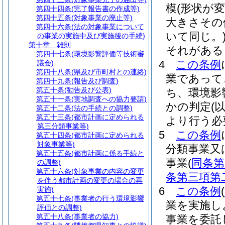
模
(形状が
第四十四条
(完了報告書の作成等)
第四十五条
(対象事業の廃止等)
大きさその
第四十六条
(法の対象事業について
いて同じ。
の事業の実施中及び実施後の手続)
第十章
雑則
それがある
第四十七条
(環境影響評価等技術審
4
この条例
議会)
第四十八条
(県及び市町村との連絡)
業であって
第四十九条
(報告及び調査)
第五十条
(勧告及び公表)
ち、環境影
第五十一条
(実地調査への協力要請)
かの判定
(
第五十二条
(法の手続との調整)
第五十三条
(都市計画に定められる
より行う必
第三分類事業等)
5
この条例
第五十四条
(都市計画に定められる
対象事業等)
分類事業又
第五十五条
(都市計画に係る手続と
事業
(
同条第
の調整)
第五十六条
(対象事業の内容の変更
条第三項第
を伴う都市計画の変更の場合の再
6
この条例
(
実施)
第五十七条
(事業者の行う環境影響
業を実施し
評価との調整)
第五十八条
(事業者の協力)
事業を委託