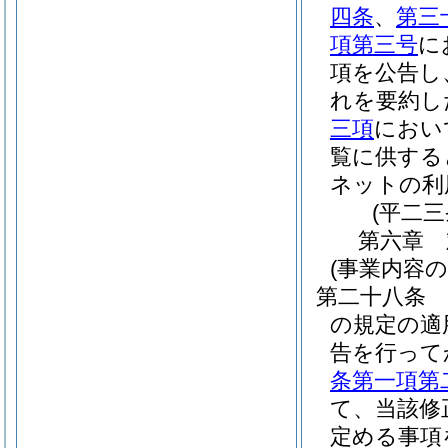
四条
、
第三
項第三号
に
項を公告し
れを要約し
三項
におい
覧に供する
ネットの利
(平二
第六章
(事業内容
第二十八条
の規定の適
告を行って
条第一項第
て、当該修
定める事項