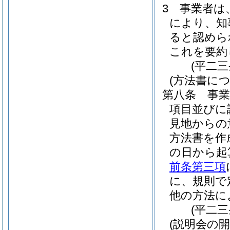
3
事業者は
により、知
ると認めら
これを要約
(平二
(方法書に
第八条
事
項目並びに
見地からの
方法書を作
の日から起
前条第三項
に、規則で
他の方法に
(平二
(説明会の開