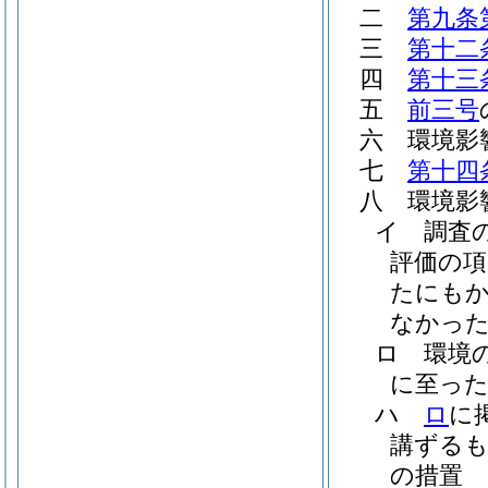
二
第九条
三
第十二
四
第十三
五
前三号
六
環境影
七
第十四
八
環境影
イ
調査
評価の
たにも
なかった
ロ
環境
に至った
ハ
ロ
に
講ずる
の措置