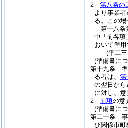
2
第八条の
より事業者
る。
この場
「第十八条
中「前各項
おいて準用
(平二
(準備書に
第十九条
る者は、
第
の翌日から
に対し、意
2
前項
の意
(準備書に
第二十条
び関係市町