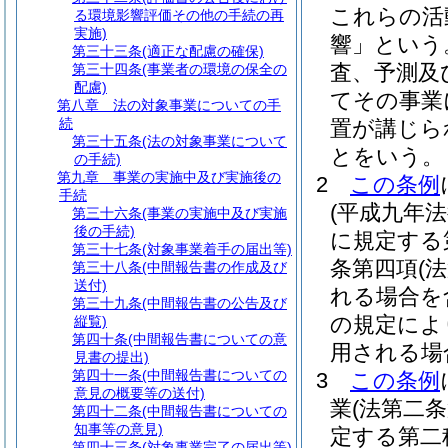
これらの活
る環境影響評価その他の手続の再
実施)
響」という
第三十三条
(適正な配慮の確保)
査、予測及
第三十四条
(事業者の環境の保全の
配慮)
てその事業
第八章
法の対象事業についての手
続
置が講じら
第三十五条
(法の対象事業について
とをいう。
の手続)
第九章
事業の実施中及び実施後の
2
この条例
手続
(平成九年
第三十六条
(事業の実施中及び実施
後の手続)
に規定する
第三十七条
(対象事業着手の届出等)
条第四項
(
第三十八条
(中間報告書の作成及び
送付)
れる場合を
第三十九条
(中間報告書の公告及び
の規定によ
縦覧)
第四十条
(中間報告書についての意
用される場
見書の提出)
第四十一条
(中間報告書についての
3
この条例
意見の概要等の送付)
業
(法第二
第四十二条
(中間報告書についての
知事等の意見)
定する第二
第四十三条
(対象事業完了の届出等)