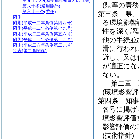
第五十九条
(隣接都県知事との協議)
(県等の責務
第六十条
(適用除外)
第六十一条
(委任)
第三条
県
附則
る環境影響
附則
(平成一二年条例第四四号)
附則
(平成一二年条例第七九号)
性を深く認
附則
(平成二三年条例第五六号)
他の手続並
附則
(平成二五年条例第二四号)
附則
(平成二六年条例第二九号)
滑に行われ
別表
(第二条関係)
避し、又は
が適正にな
ない。
第二章
(環境影響評
第四条
知
各号に掲げ
境影響評価
影響評価の
(技術指針)