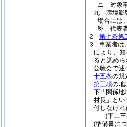
ニ
対象
九
環境影
場合には
称、代表
2
第七条第
3
事業者は
により、知
ると認めら
公聴会で述
十五条
の規
第三項
の地
下「関係地
村長」とい
付しなけれ
(平二
(準備書に