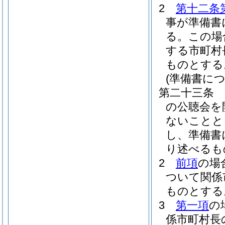
2
第十二条
事が準備書
る。
この場
する市町村
ものとする
(準備書に
第二十三条
の公聴会を
ないことと
し、準備書
り述べるも
2
前項
の場
ついて関係
ものとする
3
第一項
の
係市町村長