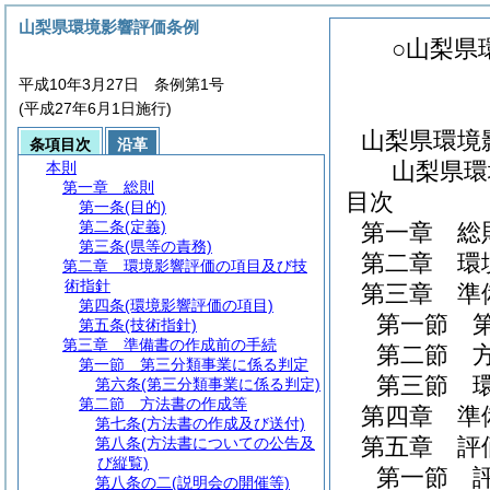
山梨県環境影響評価条例
○山梨県
平成10年3月27日 条例第1号
(平成27年6月1日施行)
山梨県環境
条項目次
沿革
山梨県環
本則
第一章
総則
目次
第一条
(目的)
第二条
(定義)
第一章
総
第三条
(県等の責務)
第二章
環
第二章
環境影響評価の項目及び技
術指針
第三章
準
第四条
(環境影響評価の項目)
第一節
第五条
(技術指針)
第三章
準備書の作成前の手続
第二節
第一節
第三分類事業に係る判定
第三節
第六条
(第三分類事業に係る判定)
第二節
方法書の作成等
第四章
準
第七条
(方法書の作成及び送付)
第五章
評
第八条
(方法書についての公告及
び縦覧)
第一節
第八条の二
(説明会の開催等)