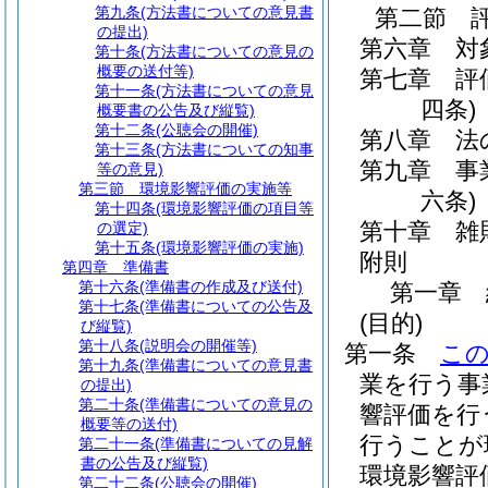
第九条
(方法書についての意見書
第二節
の提出)
第六章
対
第十条
(方法書についての意見の
概要の送付等)
第七章
評
第十一条
(方法書についての意見
四条)
概要書の公告及び縦覧)
第十二条
(公聴会の開催)
第八章
法
第十三条
(方法書についての知事
第九章
事
等の意見)
第三節
環境影響評価の実施等
六条)
第十四条
(環境影響評価の項目等
第十章
雑
の選定)
第十五条
(環境影響評価の実施)
附則
第四章
準備書
第十六条
(準備書の作成及び送付)
第一章
第十七条
(準備書についての公告及
(目的)
び縦覧)
第十八条
(説明会の開催等)
第一条
こ
第十九条
(準備書についての意見書
業を行う事
の提出)
第二十条
(準備書についての意見の
響評価を行
概要等の送付)
行うことが
第二十一条
(準備書についての見解
書の公告及び縦覧)
環境影響評
第二十二条
(公聴会の開催)