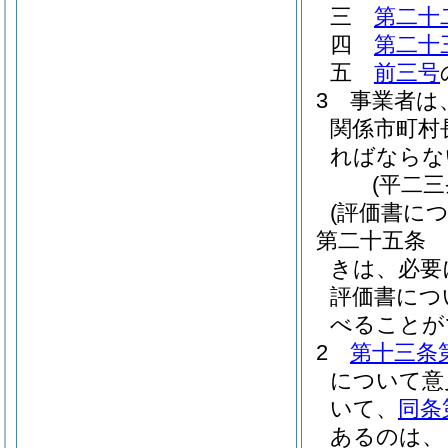
三
第二十
四
第二十
五
前三号
3
事業者は
関係市町村
ればならな
(平二
(評価書に
第二十五条
きは、必要
評価書につ
べることが
2
第十三条
について意
いて、
同条
あるのは、