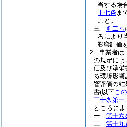
当する場
十七条
ま
こと。
三
前二号
ろにより
影響評価
2
事業者は
の規定によ
価及び準備
る環境影響
響評価の結
書
(以下
こ
三十条第一
ところによ
一
第十六
二
第十九