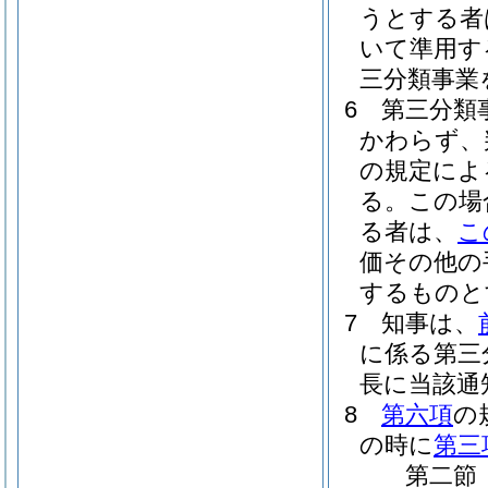
うとする者
いて準用す
三分類事業
6
第三分類
かわらず、
の規定によ
る。
この場
る者は、
こ
価その他の
するものと
7
知事は、
に係る第三
長に当該通
8
第六項
の
の時に
第三
第二節