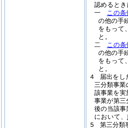
認めるとき
一
この条
の他の手
をもって
と。
二
この条
の他の手
をもって
と。
4
届出をし
三分類事業
該事業を実
事業が第三
後の当該事
において、
5
第三分類