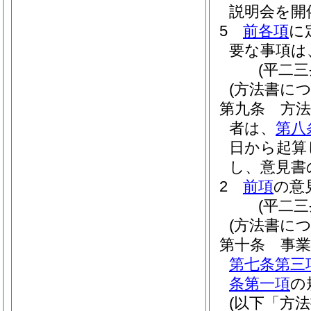
説明会を開
5
前各項
に
要な事項は
(平二
(方法書に
第九条
方
者は、
第八
日から起算
し、意見書
2
前項
の意
(平二
(方法書に
第十条
事
第七条第三
条第一項
の
(以下「方