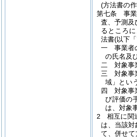
(方法書の作
第七条
事
査、予測及
るところに
法書
(以下
一
事業者
の氏名及
二
対象事
三
対象事
域」という
四
対象事
び評価の
は、対象
2
相互に関
は、当該対
て、併せて