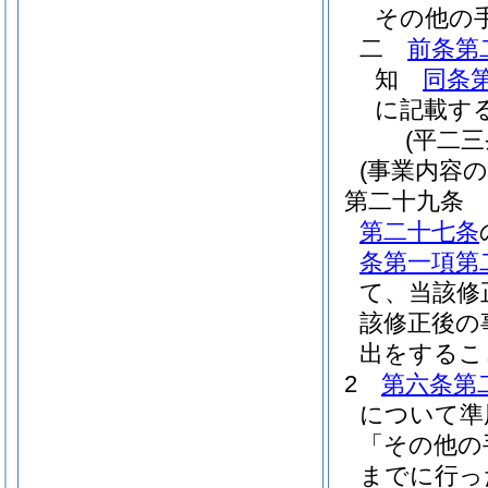
その他の
二
前条第
知
同条
に記載す
(平二
(事業内容
第二十九条
第二十七条
条第一項第
て、当該修
該修正後の
出をするこ
2
第六条第
について準
「その他の
までに行っ