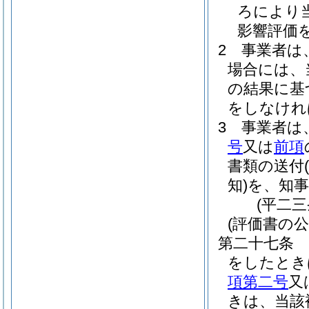
ろにより
影響評価
2
事業者は
場合には、
の結果に基
をしなけれ
3
事業者は
号
又は
前項
書類の送付
知)
を、知
(平二
(評価書の公
第二十七条
をしたとき
項第二号
又
きは、当該