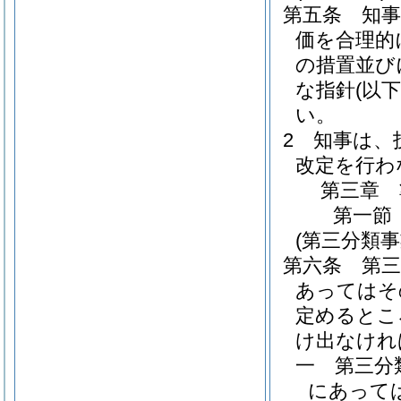
第五条
知
価を合理的
の措置並び
な指針
(以
い。
2
知事は、
改定を行わ
第三章
第一節
(第三分類
第六条
第
あってはそ
定めるとこ
け出なけれ
一
第三分
にあって