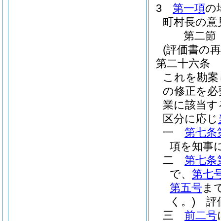
3
第一項
の
町村長の意
第二節
(評価書の
第二十六条
これを勘案
の修正を必
業に該当す
区分に応じ
一
第七条
項を知事
二
第七条
で、
第七
第五号
ま
く。)
評価
三
前二号