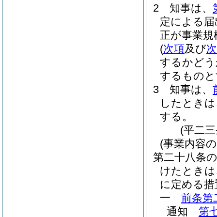
2
知事は、
定による届
正が事業規
(
次項
及び
次
するかどう
するものと
3
知事は、
したときは
する。
(平二
(事業内容
第二十八条
けたときは
に定める措
一
前条第
通知
第