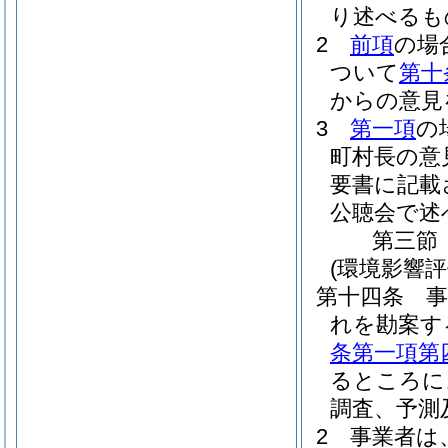
り述べるも
2
前項
の場
ついて
第十
からの意見
3
第一項
の
町村長の意
要書に記載
公聴会で述
第三節
(環境影響
第十四条
れを勘案す
条第一項第
るところに
調査、予測
2
事業者は