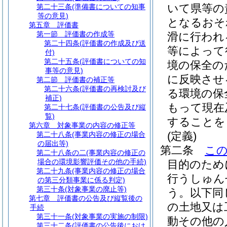
いて県等の
第二十三条
(準備書についての知事
等の意見)
となるおそ
第五章
評価書
第一節
評価書の作成等
滑に行われ
第二十四条
(評価書の作成及び送
等によって
付)
第二十五条
(評価書についての知
境の保全の
事等の意見)
に反映させ
第二節
評価書の補正等
第二十六条
(評価書の再検討及び
る環境の保
補正)
もって現在
第二十七条
(評価書の公告及び縦
覧)
することを
第六章
対象事業の内容の修正等
(定義)
第二十八条
(事業内容の修正の場合
の届出等)
第二条
こ
第二十八条の二
(事業内容の修正の
場合の環境影響評価その他の手続)
目的のため
第二十九条
(事業内容の修正の場合
行うしゅん
の第三分類事業に係る判定)
第三十条
(対象事業の廃止等)
う。以下同
第七章
評価書の公告及び縦覧後の
の土地又は
手続
第三十一条
(対象事業の実施の制限)
動その他の
第三十二条
(評価書の公告後におけ