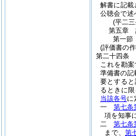
解書に記載
公聴会で述
(平二
第五章
第一節
(評価書の作
第二十四条
これを勘案
準備書の記
要とすると
るときに限
当該各号
に
一
第七条
項を知事
二
第七条
まで、
第