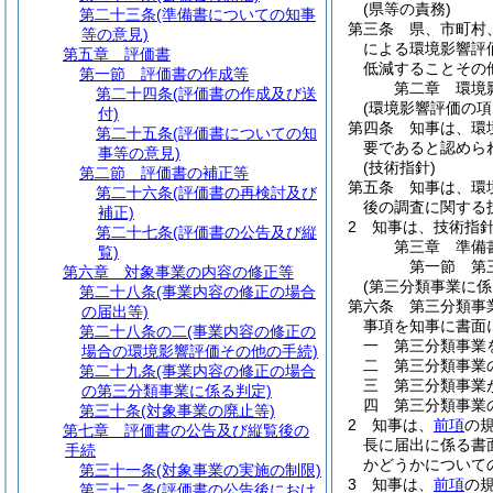
(県等の責務)
第二十三条
(準備書についての知事
第三条
県、市町村
等の意見)
による環境影響評
第五章
評価書
低減することその
第一節
評価書の作成等
第二章
環境
第二十四条
(評価書の作成及び送
(環境影響評価の項
付)
第四条
知事は、環
第二十五条
(評価書についての知
要であると認めら
事等の意見)
(技術指針)
第二節
評価書の補正等
第五条
知事は、環
第二十六条
(評価書の再検討及び
後の調査に関する
補正)
2
知事は、技術指
第二十七条
(評価書の公告及び縦
第三章
準備
覧)
第一節
第
第六章
対象事業の内容の修正等
(第三分類事業に係
第二十八条
(事業内容の修正の場合
第六条
第三分類事
の届出等)
事項を知事に書面
第二十八条の二
(事業内容の修正の
一
第三分類事業
場合の環境影響評価その他の手続)
二
第三分類事業
第二十九条
(事業内容の修正の場合
三
第三分類事業
の第三分類事業に係る判定)
四
第三分類事業
第三十条
(対象事業の廃止等)
2
知事は、
前項
の
第七章
評価書の公告及び縦覧後の
長に届出に係る書
手続
かどうかについて
第三十一条
(対象事業の実施の制限)
3
知事は、
前項
の
第三十二条
(評価書の公告後におけ