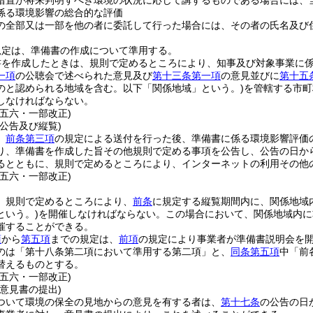
措置が将来判明すべき環境の状況に応じて講ずるものである場合には、
係る環境影響の総合的な評価
の全部又は一部を他の者に委託して行った場合には、その者の氏名及び
規定は、準備書の作成について準用する。
書を作成したときは、規則で定めるところにより、知事及び対象事業に
一項
の公聴会で述べられた意見及び
第十三条第一項
の意見並びに
第十五
のと認められる地域を含む。以下「関係地域」という。)
を管轄する市町
しなければならない。
例五六・一部改正)
公告及び縦覧)
、
前条第三項
の規定による送付を行った後、準備書に係る環境影響評価
り、準備書を作成した旨その他規則で定める事項を公告し、公告の日か
るとともに、規則で定めるところにより、インターネットの利用その他
例五六・一部改正)
、規則で定めるところにより、
前条
に規定する縦覧期間内に、関係地域
という。)
を開催しなければならない。
この場合において、関係地域内に
催することができる。
項
から
第五項
までの規定は、
前項
の規定により事業者が準備書説明会を
のは「第十八条第二項において準用する第二項」と、
同条第五項
中「前
替えるものとする。
例五六・一部改正)
意見書の提出)
ついて環境の保全の見地からの意見を有する者は、
第十七条
の公告の日