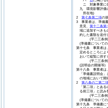
ハ
ロ
に掲げる
ニ
対象事業に
九
環境影響評価
所在地)
2
第七条第二項
の
3
事業者は、準備
意見、
第十二条第
域に追加すべきも
約した書類を送付
(平二三条
(準備書についての
第十七条
事業者は
定めるところによ
おいて縦覧に供す
(平二三条
(説明会の開催等)
第十八条
事業者は
「準備書説明会」
の地域において開
2
第八条の二第二
「第二項」とある
る前三項」と読み
(平二三条
(準備書についての
第十九条
準備書に