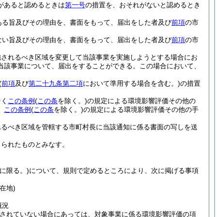
があると認めるときは
第一号
の措置を、おそれがないと認めるとき
ある旨及びその理由を、書面をもって、届出をした者及び
前項
の市
ない旨及びその理由を、書面をもって、届出をした者及び
前項
の市
施されるべき区域を変更して当該事業を実施しようとする場合にお
当該事業について、届出をすることができる。
この場合において、
(
前項
及び
第二十九条第二項
において準用する場合を含む。)
の措置
なく
この条例
(
この条
を除く。)
の規定による環境影響評価その他の
、
この条例
(
この条
を除く。)
の規定による環境影響評価その他の手
れるべき区域を管轄する市町村長に当該通知に係る書面の写しを送
とられたものとみなす。
に限る。)
について、規則で定めるところにより、次に掲げる事項
在地)
概況
定されていない場合にあっては、対象事業に係る環境影響評価の項