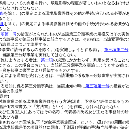
事業についての判定を行い、環境影響の程度が著しいものとなるおそれ
とらなければならない。
条
を除く。)
の規定による環境影響評価その他の手続が行われる必要が
ること。
条
を除く。)
の規定による環境影響評価その他の手続が行われる必要が
ること。
前項第一号
の措置がとられたものが当該第三分類事業の規模又はその実
の当該事業が第三分類事業に該当するときは、その者は、当該変更後の
当該届出について準用する。
象事業に該当するものを除く。)
を実施しようとする者は、
第三項第二号
、当該第三分類事業を実施してはならない。
実施しようとする者は、
第一項
の規定にかかわらず、判定を受けること
できる。
この場合において、当該第三分類事業を実施しようとする者は
た旨を知事に書面により通知するものとする。
規定による通知を受けたときは、当該通知に係る第三分類事業が実施さ
ない。
よる通知に係る第三分類事業は、当該通知の時に
第三項第一号
の措置が
法書の作成等
送付)
対象事業に係る環境影響評価を行う方法
(調査、予測及び評価に係るもの
響評価方法書
(以下「方法書」という。)
を作成しなければならない。
及び住所
(法人にあってはその名称、代表者の氏名及び主たる事務所の所
的及び内容
施されるべき区域
(以下「対象事業実施区域」という。)
及びその周囲の
る環境影響評価の項目並びに調査、予測及び評価の手法
(当該手法が決