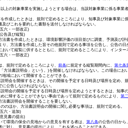
二以上の対象事業を実施しようとする場合は、当該対象事業に係る事業
書を作成したときは、規則で定めるところにより、知事及び対象事業に
書及びこれを要約した書類を送付しなければならない。
例五六・一部改正)
公告及び縦覧)
方法書を作成したときは、環境影響評価の項目並びに調査、予測及び評
より、方法書を作成した旨その他規則で定める事項を公告し、公告の日
において縦覧に供するとともに、規則で定めるところにより、インター
例五六・一部改正)
は、規則で定めるところにより、
前条
に規定する縦覧期間内に、
第七条
下「方法書説明会」という。)
を開催しなければならない。
この場合にお
の地域において開催することができる。
書説明会を開催するときは、その開催を予定する日時及び場所を定め、
でに公告しなければならない。
書説明会の開催を予定する日時及び場所を定めようとするときは、知事
責めに帰することができない事由であって規則で定めるものにより、
第
方法書説明会を開催することを要しない。
もののほか、方法書説明会の開催に関し必要な事項は、規則で定める。
五六・追加)
意見書の提出)
いて環境の保全の見地からの意見を有する者は、
第八条
の公告の日から
者に対し、意見書の提出により、これを述べることができる。