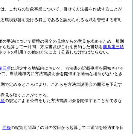
者は、これらの対象事業について、併せて方法書を作成することが
係る環境影響を受ける範囲であると認められる地域を管轄する市町
価の手法について環境の保全の見地からの意見を求めるため、規則
から起算して一月間、方法書及びこれを要約した書類を
前条第三項
ネットの利用その他の方法により公表しなければならない。
第三項
に規定する地域内において、方法書の記載事項を周知させる
いて、当該地域内に方法書説明会を開催する適当な場所がないとき
規則で定めるところにより、これらを方法書説明会の開催を予定す
の意見を聴くことができる。
二項
の規定による公告をした方法書説明会を開催することができな
、
同条
の縦覧期間満了の日の翌日から起算して二週間を経過する日