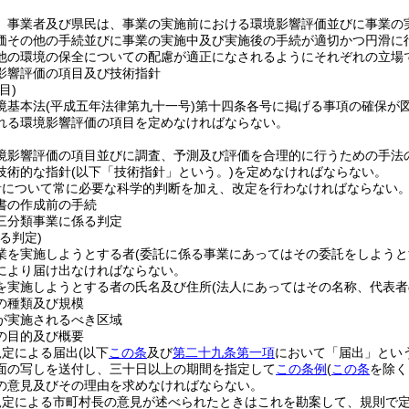
、事業者及び県民は、事業の実施前における環境影響評価並びに事業の
価その他の手続並びに事業の実施中及び実施後の手続が適切かつ円滑に
他の環境の保全についての配慮が適正になされるようにそれぞれの立場
影響評価の項目及び技術指針
目)
境基本法
(平成五年法律第九十一号)
第十四条各号に掲げる事項の確保が
れる環境影響評価の項目を定めなければならない。
境影響評価の項目並びに調査、予測及び評価を合理的に行うための手法
技術的な指針
(以下「技術指針」という。)
を定めなければならない。
針について常に必要な科学的判断を加え、改定を行わなければならない
書の作成前の手続
三分類事業に係る判定
る判定)
業を実施しようとする者
(委託に係る事業にあってはその委託をしようと
により届け出なければならない。
を実施しようとする者の氏名及び住所
(法人にあってはその名称、代表者
の種類及び規模
が実施されるべき区域
の目的及び概要
規定による届出
(以下
この条
及び
第二十九条第一項
において「届出」という
面の写しを送付し、三十日以上の期間を指定して
この条例
(
この条
を除く
の意見及びその理由を求めなければならない。
規定による市町村長の意見が述べられたときはこれを勘案して、規則で