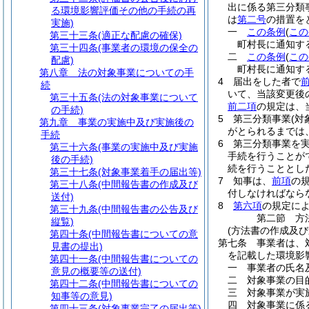
出に係る第三分類
る環境影響評価その他の手続の再
は
第二号
の措置を
実施)
一
この条例
(
この
第三十三条
(適正な配慮の確保)
町村長に通知す
第三十四条
(事業者の環境の保全の
二
この条例
(
この
配慮)
町村長に通知す
第八章
法の対象事業についての手
4
届出をした者で
続
いて、当該変更後
第三十五条
(法の対象事業について
前二項
の規定は、
の手続)
5
第三分類事業
(対
第九章
事業の実施中及び実施後の
がとられるまでは
手続
6
第三分類事業を
第三十六条
(事業の実施中及び実施
手続を行うことが
後の手続)
続を行うこととし
第三十七条
(対象事業着手の届出等)
7
知事は、
前項
の
第三十八条
(中間報告書の作成及び
付しなければなら
送付)
8
第六項
の規定に
第三十九条
(中間報告書の公告及び
第二節
方
縦覧)
(方法書の作成及び
第四十条
(中間報告書についての意
第七条
事業者は、
見書の提出)
を記載した環境影
第四十一条
(中間報告書についての
一
事業者の氏名
意見の概要等の送付)
二
対象事業の目
第四十二条
(中間報告書についての
三
対象事業が実
知事等の意見)
四
対象事業に係
第四十三条
(対象事業完了の届出等)