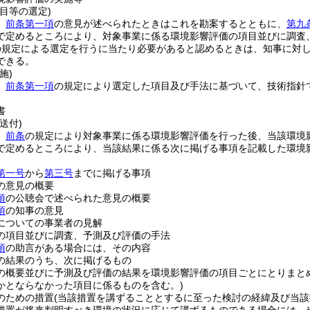
目等の選定)
、
前条第一項
の意見が述べられたときはこれを勘案するとともに、
第九
で定めるところにより、対象事業に係る環境影響評価の項目並びに調査
の規定による選定を行うに当たり必要があると認めるときは、知事に対
できる。
施)
、
前条第一項
の規定により選定した項目及び手法に基づいて、技術指針
書
送付)
、
前条
の規定により対象事業に係る環境影響評価を行った後、当該環境
で定めるところにより、当該結果に係る次に掲げる事項を記載した環境
第一号
から
第三号
までに掲げる事項
の意見の概要
項
の公聴会で述べられた意見の概要
項
の知事の意見
についての事業者の見解
の項目並びに調査、予測及び評価の手法
項
の助言がある場合には、その内容
の結果のうち、次に掲げるもの
の概要並びに予測及び評価の結果を環境影響評価の項目ごとにとりまと
かとならなかった項目に係るものを含む。)
のための措置
(当該措置を講ずることとするに至った検討の経緯及び当該