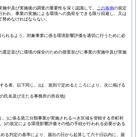
実施中及び実施後の調査の重要性を深く認識して、
この条例
の規定
行われ、事業の実施による環境への負荷をできる限り回避し、又は
で努めなければならない。
図られるよう、対象事業に係る環境影響評価を適切に行うために必
の選定並びに環境の保全のための措置並びに事業の実施中及び実施
。
する者。以下同じ。)
は、規則で定めるところにより、次に掲げる
の氏名及び主たる事務所の所在地)
。)
に係る第三分類事業が実施されるべき区域を管轄する市町村
。)
の規定による環境影響評価その他の手続が行われる必要がある
定める判定の基準により、届出の日から起算して六十日以内に、届