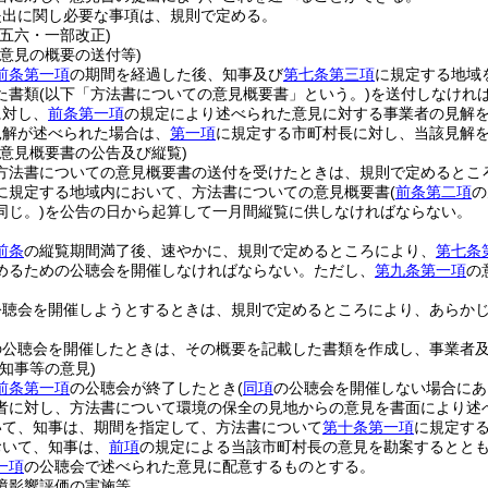
提出に関し必要な事項は、規則で定める。
例五六・一部改正)
意見の概要の送付等)
前条第一項
の期間を経過した後、知事及び
第七条第三項
に規定する地域
た書類
(以下「方法書についての意見概要書」という。)
を送付しなけれ
に対し、
前条第一項
の規定により述べられた意見に対する事業者の見解
見解が述べられた場合は、
第一項
に規定する市町村長に対し、当該見解
の意見概要書の公告及び縦覧)
方法書についての意見概要書の送付を受けたときは、規則で定めるとこ
に規定する地域内において、方法書についての意見概要書
(
前条第二項
の
同じ。)
を公告の日から起算して一月間縦覧に供しなければならない。
前条
の縦覧期間満了後、速やかに、規則で定めるところにより、
第七条
めるための公聴会を開催しなければならない。
ただし、
第九条第一項
の
公聴会を開催しようとするときは、規則で定めるところにより、あらか
の公聴会を開催したときは、その概要を記載した書類を作成し、事業者
知事等の意見)
前条第一項
の公聴会が終了したとき
(
同項
の公聴会を開催しない場合にあ
者に対し、方法書について環境の保全の見地からの意見を書面により述
いて、知事は、期間を指定して、方法書について
第十条第一項
に規定す
おいて、知事は、
前項
の規定による当該市町村長の意見を勘案するとと
一項
の公聴会で述べられた意見に配意するものとする。
境影響評価の実施等