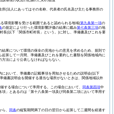
当該環境の状況の把握のための措置
住所
(法人にあってはその名称、代表者の氏名及び主たる事務所の
係る環境影響を受ける範囲であると認められる地域
(
第九条第一項
の
条
の規定により行った環境影響評価の結果に鑑み
第七条第三項
の地
村長
(以下「関係市町村長」という。)
に対し、準備書及びこれを要
の結果について環境の保全の見地からの意見を求めるため、規則で
ら起算して一月間、準備書及びこれを要約した書類を関係地域内に
の方法により公表しなければならない。
内において、準備書の記載事項を周知させるための説明会
(以下
準備書説明会を開催する適当な場所がないときは、関係地域以外
開催する場合について準用する。
この場合において、
同条第四項
中
各項」とあるのは「第十八条第一項及び同条第二項において準用す
から、
同条
の縦覧期間満了の日の翌日から起算して二週間を経過す