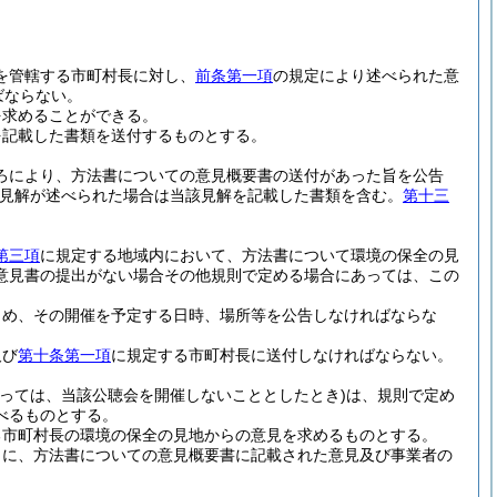
を管轄する市町村長に対し、
前条第一項
の規定により述べられた意
ばならない。
を求めることができる。
を記載した書類を送付するものとする。
ろにより、方法書についての意見概要書の送付があった旨を公告
見解が述べられた場合は当該見解を記載した書類を含む。
第十三
第三項
に規定する地域内において、方法書について環境の保全の見
意見書の提出がない場合その他規則で定める場合にあっては、この
じめ、その開催を予定する日時、場所等を公告しなければならな
及び
第十条第一項
に規定する市町村長に送付しなければならない。
っては、当該公聴会を開催しないこととしたとき)
は、規則で定め
べるものとする。
る市町村長の環境の保全の見地からの意見を求めるものとする。
もに、方法書についての意見概要書に記載された意見及び事業者の