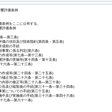
影響評価条例
価条例をここに公布する。
響評価条例
一条―第三条)
評価の項目及び技術指針
(第四条・第五条)
作成前の手続
類事業に係る判定
(第六条)
の作成等
(第七条―第十三条)
響評価の実施等
(第十四条・第十五条)
第十六条―第二十三条)
の作成等
(第二十四条・第二十五条)
の補正等
(第二十六条・第二十七条)
の内容の修正等
(第二十八条―第三十条)
公告及び縦覧後の手続
(第三十一条―第三十四条)
事業についての手続
(第三十五条)
施中及び実施後の手続
(第三十六条―第四十六条)
四十七条―第六十一条)