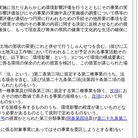
実施に当たりあらかじめ環境影響評価を行うとともにその事業の実
影響評価並びにその事業の実施中及び実施後の調査について県等の
響評価が適切かつ円滑に行われるための手続その他所要の事項を定
の措置その他のその事業の内容に関する決定に反映させるための措
確保し、もって現在及び将来の県民の健康で文化的な生活の確保に
の土地の形状の変更
(これと併せて行うしゅんせつを含む。)
並びに工
の土地又は工作物において行われることが予定される事業活動その
含む。以下単に「環境影響」という。)
について環境の構成要素に
に係る環境の保全のための措置を検討し、この措置が講じられた場
下「法」という。)
第二条第三項に規定する第二種事業のうち、法
る場合を含む。)
及び法第二十九条第二項
(法第四十条第二項の規
とられたものをいう。
第一種事業及び同条第三項に規定する第二種事業を除く。
次項
にお
きさその他の数値で表される事業の規模をいう。
次項
において同
ものをいう。
準ずる規模を有するもののうち、環境影響の程度が著しいものとな
行う必要があるものとして規則で定めるものをいう。
一号
の措置がとられた第三分類事業
(
同条第四項
及び
第二十九条第二
託に係る対象事業にあってはその事業を委託しようとする者)
をい