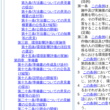
(目的)
第九条
(方法書についての意見書
第一条
この条例
は
の提出)
施中及び実施後の
第十条
(方法書についての意見の
責務を明らかにし
概要の送付等)
め、その手続等に
第十一条
(方法書についての意見
置をとること等に
概要書の公告及び縦覧)
資することを目的
第十二条
(公聴会の開催)
(定義)
第十三条
(方法書についての知事
第二条
この条例
に
等の意見)
作物の新設及び増
第三節
環境影響評価の実施等
他の人の活動が当
第十四条
(環境影響評価の項目等
係る項目ごとに調
の選定)
合における環境影
第十五条
(環境影響評価の実施)
2
この条例
におい
第四章
準備書
第四条第三項第二
第十六条
(準備書の作成及び送付)
定により読み替え
第十七条
(準備書についての公告及
3
この条例
におい
び縦覧)
いて同じ。)
であっ
第十八条
(説明会の開催等)
じ。)
が大きく、環
第十九条
(準備書についての意見書
4
この条例
におい
の提出)
るおそれがあるか
第二十条
(準備書についての意見の
5
この条例
におい
概要等の送付)
項
において準用す
第二十一条
(準備書についての見解
6
この条例
(
この章
書の公告及び縦覧)
う。
第二十二条
(公聴会の開催)