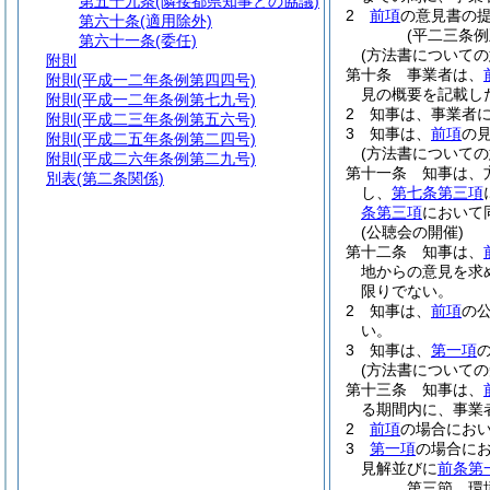
第五十九条
(隣接都県知事との協議)
2
前項
の意見書の
第六十条
(適用除外)
(平二三条
第六十一条
(委任)
(方法書についての
附則
第十条
事業者は、
附則
(平成一二年条例第四四号)
見の概要を記載し
附則
(平成一二年条例第七九号)
2
知事は、事業者
附則
(平成二三年条例第五六号)
3
知事は、
前項
の
附則
(平成二五年条例第二四号)
(方法書について
附則
(平成二六年条例第二九号)
第十一条
知事は、
別表
(第二条関係)
し、
第七条第三項
条第三項
において
(公聴会の開催)
第十二条
知事は、
地からの意見を求
限りでない。
2
知事は、
前項
の
い。
3
知事は、
第一項
(方法書についての
第十三条
知事は、
る期間内に、事業
2
前項
の場合にお
3
第一項
の場合に
見解並びに
前条第
第三節
環