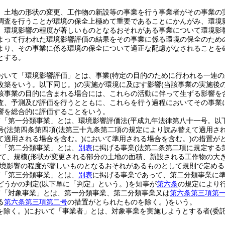
、土地の形状の変更、工作物の新設等の事業を行う事業者がその事業の
調査を行うことが環境の保全上極めて重要であることにかんがみ、環境
、環境影響の程度が著しいものとなるおそれがある事業について環境影
よって行われた環境影響評価の結果をその事業に係る環境の保全のため
より、その事業に係る環境の保全について適正な配慮がなされることを
とする。
おいて「環境影響評価」とは、事業
(特定の目的のために行われる一連
改築をいう。以下同じ。)
の実施が環境に及ぼす影響
(当該事業の実施後
該事業の目的に含まれる場合には、これらの活動に伴って生ずる影響を
査、予測及び評価を行うとともに、これらを行う過程においてその事業
響を総合的に評価することをいう。
て「第一分類事業」とは、環境影響評価法
(平成九年法律第八十一号。以
号
(法第四条第四項
(法第三十九条第二項の規定により読み替えて適用され
て適用される場合を含む。)
において準用される場合を含む。)
の措置が
て「第二分類事業」とは、
別表
に掲げる事業
(法第二条第二項に規定する
て、規模
(形状が変更される部分の土地の面積、新設される工作物の大
境影響の程度が著しいものとなるおそれがあるものとして規則で定める
て「第三分類事業」とは、
別表
に掲げる事業であって、第二分類事業に
どうかの判定
(以下単に「判定」という。)
を知事が
第六条
の規定により
て「対象事業」とは、第一分類事業、第二分類事業又は
第六条第三項第
る
第六条第三項第二号
の措置がとられたものを除く。)
をいう。
を除く。)
において「事業者」とは、対象事業を実施しようとする者
(委