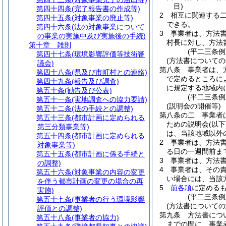
目)
第四十四条
(完了報告書の作成等)
2
相互に関連する
第四十五条
(対象事業の廃止等)
できる。
第四十六条
(法の対象事業について
3
事業者は、方法
の事業の実施中及び実施後の手続)
村長に対し、方法
第十章
雑則
(平二三条
第四十七条
(環境影響評価等技術審
(方法書についての
議会)
第八条
事業者は、
第四十八条
(県及び市町村との連絡)
で定めるところに
第四十九条
(報告及び調査)
に規定する地域内
第五十条
(勧告及び公表)
(平二三条
第五十一条
(実地調査への協力要請)
(説明会の開催等)
第五十二条
(法の手続との調整)
第八条の二
事業者
第五十三条
(都市計画に定められる
ための説明会
(以
第三分類事業等)
は、当該地域以外
第五十四条
(都市計画に定められる
2
事業者は、方法
対象事業等)
る日の一週間前ま
第五十五条
(都市計画に係る手続と
3
事業者は、方法
の調整)
4
事業者は、その
第五十六条
(対象事業の内容の変更
い場合には、当該
を伴う都市計画の変更の場合の再
5
前各項
に定める
実施)
(平二三条例
第五十七条
(事業者の行う環境影響
(方法書についての
評価との調整)
第九条
方法書につ
第五十八条
(事業者の協力)
までの間に、事業