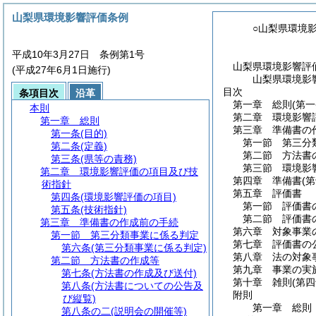
山梨県環境影響評価条例
○山梨県環境
平成10年3月27日 条例第1号
山梨県環境影響評
(平成27年6月1日施行)
山梨県環境影
目次
条項目次
沿革
第一章
総則
(第
本則
第二章
環境影響
第一章
総則
第三章
準備書の
第一条
(目的)
第一節
第三分
第二条
(定義)
第二節
方法書
第三条
(県等の責務)
第三節
環境影
第二章
環境影響評価の項目及び技
第四章
準備書
(
術指針
第五章
評価書
第四条
(環境影響評価の項目)
第一節
評価書
第五条
(技術指針)
第二節
評価書
第三章
準備書の作成前の手続
第六章
対象事業
第一節
第三分類事業に係る判定
第七章
評価書の
第六条
(第三分類事業に係る判定)
第八章
法の対象
第二節
方法書の作成等
第九章
事業の実
第七条
(方法書の作成及び送付)
第十章
雑則
(第
第八条
(方法書についての公告及
附則
び縦覧)
第一章
総則
第八条の二
(説明会の開催等)