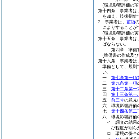
(環境影響評価の項
第十四条
事業者は
を加え、技術指針
2
事業者は、
前項
によりすることが
(環境影響評価の実
第十五条
事業者は
ばならない。
第四章
準備
(準備書の作成及び
第十六条
事業者は
準備として、規則
い。
一
第七条第一項
二
第九条第一項
三
第十二条第一
四
第十三条第一
五
前三号
の意見
六
環境影響評価
七
第十四条第二
八
環境影響評価
イ
調査の結果
び程度が明ら
ロ
環境の保全