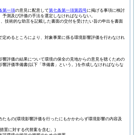
条第一項
の意見に配意して
第七条第一項第四号
に掲げる事項に検討
、予測及び評価の手法を選定しなければならない。
し、技術的な助言を記載した書面の交付を受けたい旨の申出を書面
で定めるところにより、対象事業に係る環境影響評価を行わなけれ
影響評価の結果について環境の保全の見地からの意見を聴くための
影響評価準備書
(以下「準備書」という。)
を作成しなければならな
めたもの
(環境影響評価を行ったにもかかわらず環境影響の内容及
措置に対する代替案を含む。)