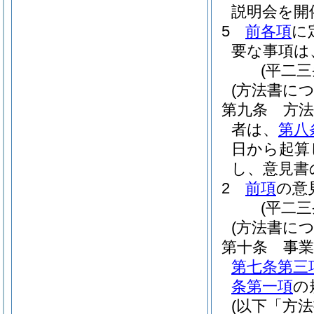
説明会を開
5
前各項
に
要な事項は
(平二
(方法書に
第九条
方
者は、
第八
日から起算
し、意見書
2
前項
の意
(平二
(方法書に
第十条
事
第七条第三
条第一項
の
(以下「方