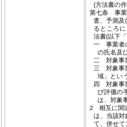
(方法書の作
第七条
事
査、予測及
るところに
法書
(以下
一
事業者
の氏名及
二
対象事
三
対象事
域」という
四
対象事
び評価の
は、対象
2
相互に関
は、当該対
て、併せて