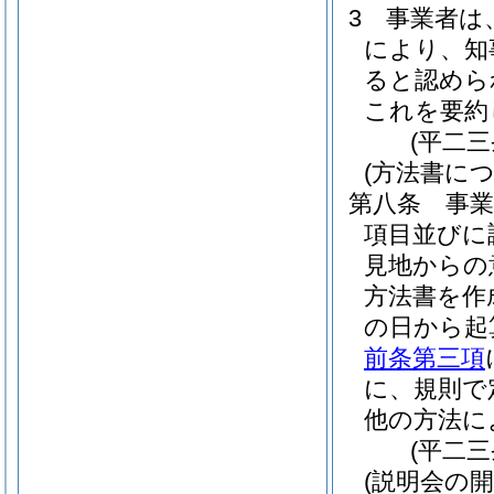
3
事業者は
により、知
ると認めら
これを要約
(平二
(方法書に
第八条
事
項目並びに
見地からの
方法書を作
の日から起
前条第三項
に、規則で
他の方法に
(平二
(説明会の開