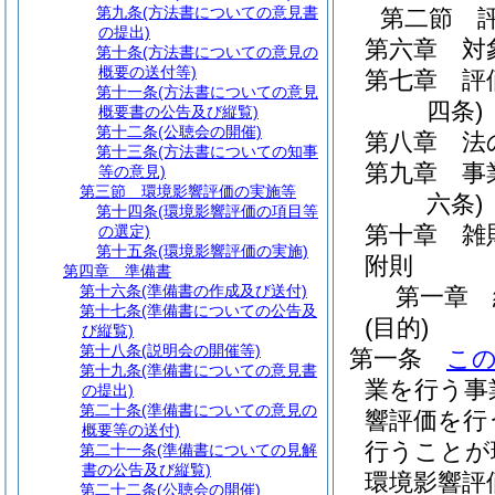
第九条
(方法書についての意見書
第二節
の提出)
第六章
対
第十条
(方法書についての意見の
概要の送付等)
第七章
評
第十一条
(方法書についての意見
四条)
概要書の公告及び縦覧)
第十二条
(公聴会の開催)
第八章
法
第十三条
(方法書についての知事
第九章
事
等の意見)
第三節
環境影響評価の実施等
六条)
第十四条
(環境影響評価の項目等
第十章
雑
の選定)
第十五条
(環境影響評価の実施)
附則
第四章
準備書
第十六条
(準備書の作成及び送付)
第一章
第十七条
(準備書についての公告及
(目的)
び縦覧)
第十八条
(説明会の開催等)
第一条
こ
第十九条
(準備書についての意見書
業を行う事
の提出)
第二十条
(準備書についての意見の
響評価を行
概要等の送付)
行うことが
第二十一条
(準備書についての見解
書の公告及び縦覧)
環境影響評
第二十二条
(公聴会の開催)