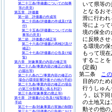
いて県等の
第二十三条
(準備書についての知事
等の意見)
となるおそ
第五章
評価書
第一節
評価書の作成等
滑に行われ
第二十四条
(評価書の作成及び送
等によって
付)
第二十五条
(評価書についての知
境の保全の
事等の意見)
に反映させ
第二節
評価書の補正等
第二十六条
(評価書の再検討及び
る環境の保
補正)
もって現在
第二十七条
(評価書の公告及び縦
覧)
することを
第六章
対象事業の内容の修正等
(定義)
第二十八条
(事業内容の修正の場合
の届出等)
第二条
こ
第二十八条の二
(事業内容の修正の
場合の環境影響評価その他の手続)
目的のため
第二十九条
(事業内容の修正の場合
行うしゅん
の第三分類事業に係る判定)
第三十条
(対象事業の廃止等)
う。以下同
第七章
評価書の公告及び縦覧後の
の土地又は
手続
第三十一条
(対象事業の実施の制限)
動その他の
第三十二条
(評価書の公告後におけ