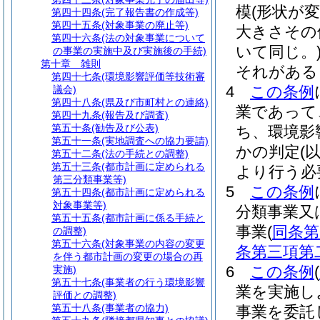
模
(形状が
第四十四条
(完了報告書の作成等)
第四十五条
(対象事業の廃止等)
大きさその
第四十六条
(法の対象事業について
いて同じ。
の事業の実施中及び実施後の手続)
第十章
雑則
それがある
第四十七条
(環境影響評価等技術審
4
この条例
議会)
第四十八条
(県及び市町村との連絡)
業であって
第四十九条
(報告及び調査)
第五十条
(勧告及び公表)
ち、環境影
第五十一条
(実地調査への協力要請)
かの判定
(
第五十二条
(法の手続との調整)
第五十三条
(都市計画に定められる
より行う必
第三分類事業等)
5
この条例
第五十四条
(都市計画に定められる
対象事業等)
分類事業又
第五十五条
(都市計画に係る手続と
事業
(
同条第
の調整)
第五十六条
(対象事業の内容の変更
条第三項第
を伴う都市計画の変更の場合の再
6
この条例
(
実施)
第五十七条
(事業者の行う環境影響
業を実施し
評価との調整)
第五十八条
(事業者の協力)
事業を委託