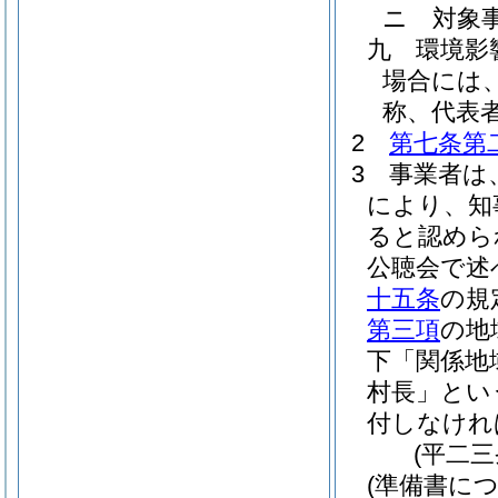
ニ
対象
九
環境影
場合には
称、代表
2
第七条第
3
事業者は
により、知
ると認めら
公聴会で述
十五条
の規
第三項
の地
下「関係地
村長」とい
付しなけれ
(平二
(準備書に