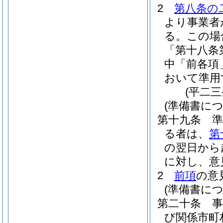
2
第八条の
より事業者
る。
この場
「第十八条
中「前各項
おいて準用
(平二
(準備書に
第十九条
る者は、
第
の翌日から
に対し、意
2
前項
の意
(準備書に
第二十条
び関係市町