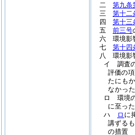
二
第九条
三
第十二
四
第十三
五
前三号
六
環境影
七
第十四
八
環境影
イ
調査
評価の
たにも
なかった
ロ
環境
に至った
ハ
ロ
に
講ずる
の措置