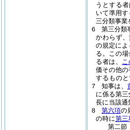
うとする者
いて準用す
三分類事業
6
第三分類
かわらず、
の規定によ
る。
この場
る者は、
こ
価その他の
するものと
7
知事は、
に係る第三
長に当該通
8
第六項
の
の時に
第三
第二節