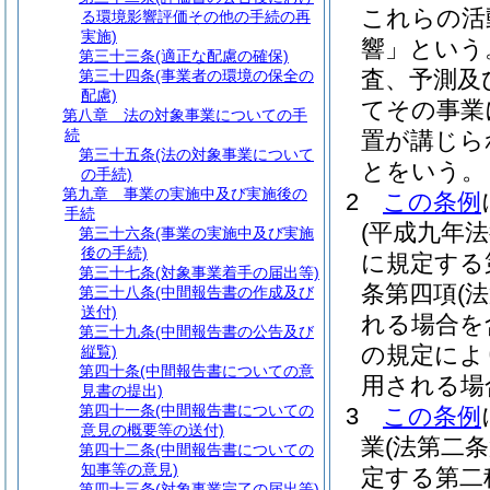
これらの活
る環境影響評価その他の手続の再
実施)
響」という
第三十三条
(適正な配慮の確保)
査、予測及
第三十四条
(事業者の環境の保全の
配慮)
てその事業
第八章
法の対象事業についての手
続
置が講じら
第三十五条
(法の対象事業について
とをいう。
の手続)
第九章
事業の実施中及び実施後の
2
この条例
手続
(平成九年
第三十六条
(事業の実施中及び実施
後の手続)
に規定する
第三十七条
(対象事業着手の届出等)
条第四項
(
第三十八条
(中間報告書の作成及び
送付)
れる場合を
第三十九条
(中間報告書の公告及び
の規定によ
縦覧)
第四十条
(中間報告書についての意
用される場
見書の提出)
第四十一条
(中間報告書についての
3
この条例
意見の概要等の送付)
業
(法第二
第四十二条
(中間報告書についての
知事等の意見)
定する第二
第四十三条
(対象事業完了の届出等)