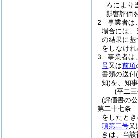
ろにより
影響評価
2
事業者は
場合には、
の結果に基
をしなけれ
3
事業者は
号
又は
前項
書類の送付
知)
を、知
(平二
(評価書の公
第二十七条
をしたとき
項第二号
又
きは、当該