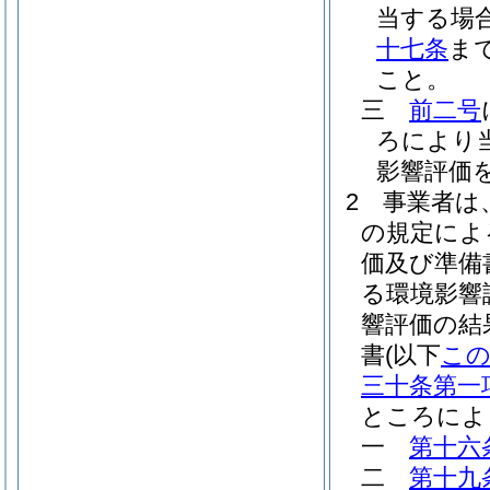
当する場
十七条
ま
こと。
三
前二号
ろにより
影響評価
2
事業者は
の規定によ
価及び準備
る環境影響
響評価の結
書
(以下
こ
三十条第一
ところによ
一
第十六
二
第十九