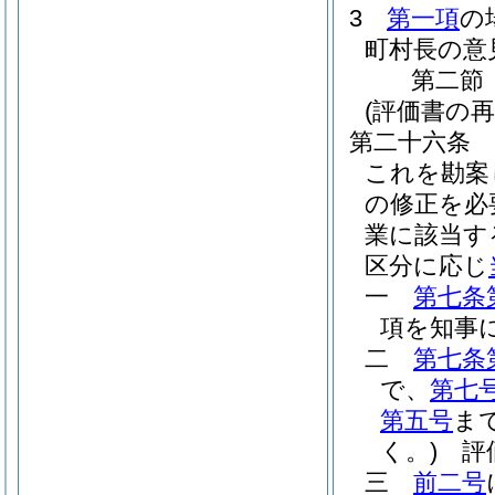
3
第一項
の
町村長の意
第二節
(評価書の
第二十六条
これを勘案
の修正を必
業に該当す
区分に応じ
一
第七条
項を知事
二
第七条
で、
第七
第五号
ま
く。)
評価
三
前二号