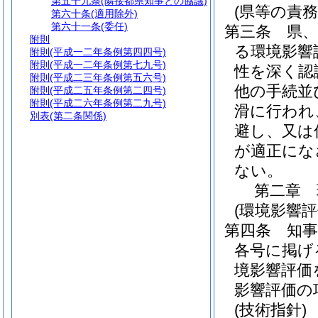
第五十九条
(隣接都県知事との協議)
(県等の責務
第六十条
(適用除外)
第六十一条
(委任)
第三条
県
附則
る環境影響
附則
(平成一二年条例第四四号)
附則
(平成一二年条例第七九号)
性を深く認
附則
(平成二三年条例第五六号)
他の手続並
附則
(平成二五年条例第二四号)
附則
(平成二六年条例第二九号)
滑に行われ
別表
(第二条関係)
避し、又は
が適正にな
ない。
第二章
(環境影響評
第四条
知
各号に掲げ
境影響評価
影響評価の
(技術指針)