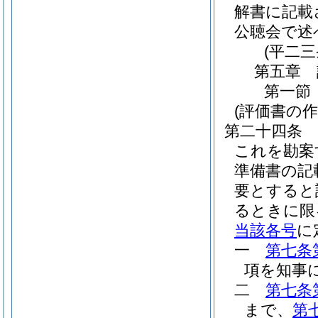
解書に記載
公聴会で述
(平二
第五章
第一節
(評価書の作
第二十四条
これを勘案
準備書の記
要とすると
るときに限
当該各号
に
一
第七条
項を知事
二
第七条
まで、
第