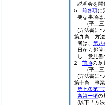
説明会を開
5
前各項
に
要な事項は
(平二
(方法書に
第九条
方
者は、
第八
日から起算
し、意見書
2
前項
の意
(平二
(方法書に
第十条
事
第七条第三
条第一項
の
(以下「方