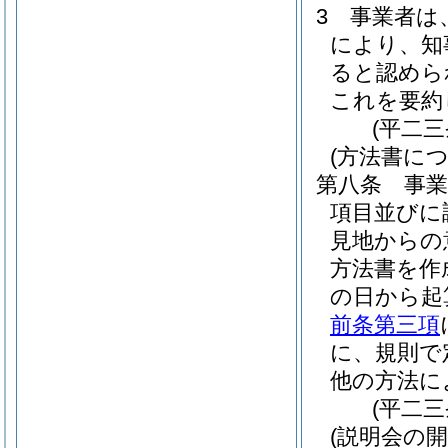
3
事業者は
により、知
ると認めら
これを要約
(平二
(方法書に
第八条
事
項目並びに
見地からの
方法書を作
の日から起
前条第三項
に、規則で
他の方法に
(平二
(説明会の開