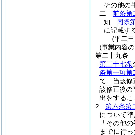
その他の
二
前条第
知
同条
に記載す
(平二
(事業内容
第二十九条
第二十七条
条第一項第
て、当該修
該修正後の
出をするこ
2
第六条第
について準
「その他の
までに行っ