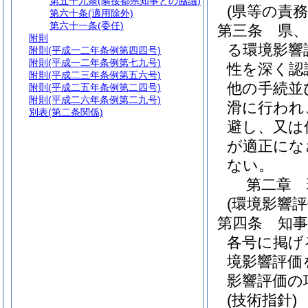
第五十九条
(隣接都県知事との協議)
(県等の責務
第六十条
(適用除外)
第六十一条
(委任)
第三条
県
附則
る環境影響
附則
(平成一二年条例第四四号)
附則
(平成一二年条例第七九号)
性を深く認
附則
(平成二三年条例第五六号)
他の手続並
附則
(平成二五年条例第二四号)
附則
(平成二六年条例第二九号)
滑に行われ
別表
(第二条関係)
避し、又は
が適正にな
ない。
第二章
(環境影響評
第四条
知
各号に掲げ
境影響評価
影響評価の
(技術指針)