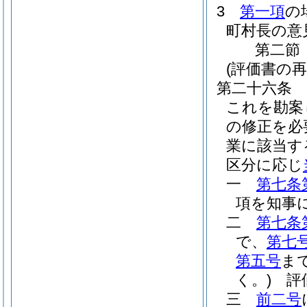
3
第一項
の
町村長の意
第二節
(評価書の
第二十六条
これを勘案
の修正を必
業に該当す
区分に応じ
一
第七条
項を知事
二
第七条
で、
第七
第五号
ま
く。)
評価
三
前二号