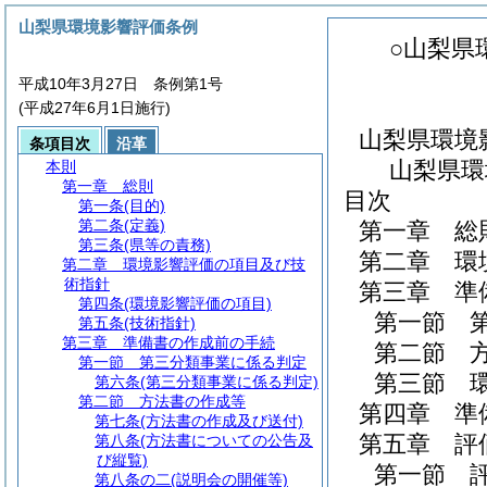
山梨県環境影響評価条例
○山梨県
平成10年3月27日 条例第1号
(平成27年6月1日施行)
山梨県環境
条項目次
沿革
山梨県環
本則
第一章
総則
目次
第一条
(目的)
第二条
(定義)
第一章
総
第三条
(県等の責務)
第二章
環
第二章
環境影響評価の項目及び技
術指針
第三章
準
第四条
(環境影響評価の項目)
第一節
第五条
(技術指針)
第三章
準備書の作成前の手続
第二節
第一節
第三分類事業に係る判定
第三節
第六条
(第三分類事業に係る判定)
第二節
方法書の作成等
第四章
準
第七条
(方法書の作成及び送付)
第五章
評
第八条
(方法書についての公告及
び縦覧)
第一節
第八条の二
(説明会の開催等)