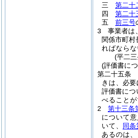
三
第二十
四
第二十
五
前三号
3
事業者は
関係市町村
ればならな
(平二
(評価書に
第二十五条
きは、必要
評価書につ
べることが
2
第十三条
について意
いて、
同条
あるのは、