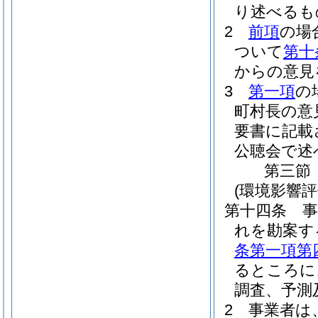
り述べるも
2
前項
の場
ついて
第十
からの意見
3
第一項
の
町村長の意
要書に記載
公聴会で述
第三節
(環境影響
第十四条
れを勘案す
条第一項第
るところに
調査、予測
2
事業者は