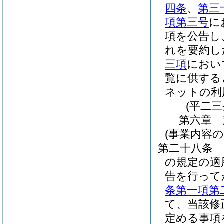
四条
、
第三
項第三号
に
項を公告し
れを要約し
三項
におい
覧に供する
ネットの利
(平二
第六章
(事業内容
第二十八条
の規定の適
告を行って
条第一項第
て、当該修
定める事項