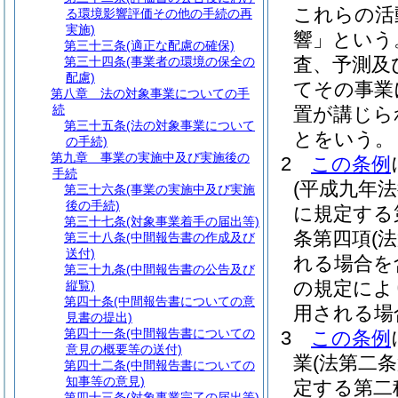
これらの活
る環境影響評価その他の手続の再
実施)
響」という
第三十三条
(適正な配慮の確保)
査、予測及
第三十四条
(事業者の環境の保全の
配慮)
てその事業
第八章
法の対象事業についての手
続
置が講じら
第三十五条
(法の対象事業について
とをいう。
の手続)
第九章
事業の実施中及び実施後の
2
この条例
手続
(平成九年
第三十六条
(事業の実施中及び実施
後の手続)
に規定する
第三十七条
(対象事業着手の届出等)
条第四項
(
第三十八条
(中間報告書の作成及び
送付)
れる場合を
第三十九条
(中間報告書の公告及び
の規定によ
縦覧)
第四十条
(中間報告書についての意
用される場
見書の提出)
第四十一条
(中間報告書についての
3
この条例
意見の概要等の送付)
業
(法第二
第四十二条
(中間報告書についての
知事等の意見)
定する第二
第四十三条
(対象事業完了の届出等)