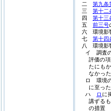
二
第九条
三
第十二
四
第十三
五
前三号
六
環境影
七
第十四
八
環境影
イ
調査
評価の
たにも
なかった
ロ
環境
に至った
ハ
ロ
に
講ずる
の措置