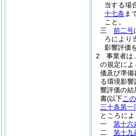
当する場
十七条
ま
こと。
三
前二号
ろにより
影響評価
2
事業者は
の規定によ
価及び準備
る環境影響
響評価の結
書
(以下
こ
三十条第一
ところによ
一
第十六
二
第十九