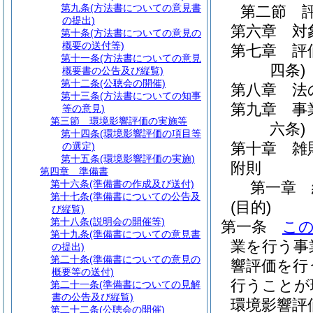
第九条
(方法書についての意見書
第二節
の提出)
第六章
対
第十条
(方法書についての意見の
概要の送付等)
第七章
評
第十一条
(方法書についての意見
四条)
概要書の公告及び縦覧)
第十二条
(公聴会の開催)
第八章
法
第十三条
(方法書についての知事
第九章
事
等の意見)
第三節
環境影響評価の実施等
六条)
第十四条
(環境影響評価の項目等
第十章
雑
の選定)
第十五条
(環境影響評価の実施)
附則
第四章
準備書
第十六条
(準備書の作成及び送付)
第一章
第十七条
(準備書についての公告及
(目的)
び縦覧)
第十八条
(説明会の開催等)
第一条
こ
第十九条
(準備書についての意見書
業を行う事
の提出)
第二十条
(準備書についての意見の
響評価を行
概要等の送付)
行うことが
第二十一条
(準備書についての見解
書の公告及び縦覧)
環境影響評
第二十二条
(公聴会の開催)