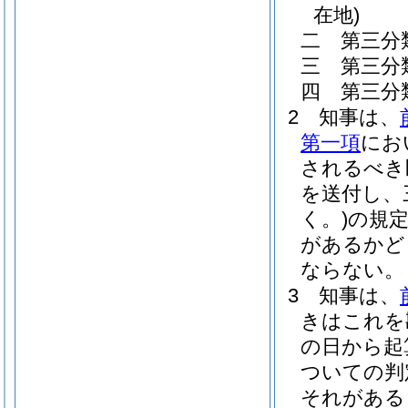
在地)
二
第三分
三
第三分
四
第三分
2
知事は、
第一項
にお
されるべき
を送付し、
く。)
の規
があるかど
ならない。
3
知事は、
きはこれを
の日から起
ついての判
それがある