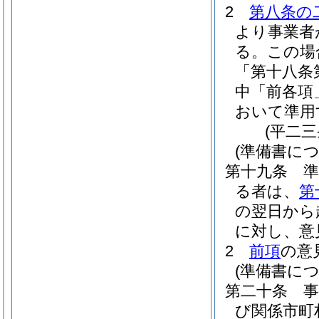
2
第八条の
より事業者
る。
この場
「第十八条
中「前各項
おいて準用
(平二
(準備書に
第十九条
る者は、
第
の翌日から
に対し、意
2
前項
の意
(準備書に
第二十条
び関係市町