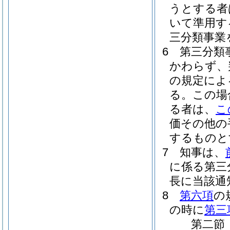
うとする者
いて準用す
三分類事業
6
第三分類
かわらず、
の規定によ
る。
この場
る者は、
こ
価その他の
するものと
7
知事は、
に係る第三
長に当該通
8
第六項
の
の時に
第三
第二節