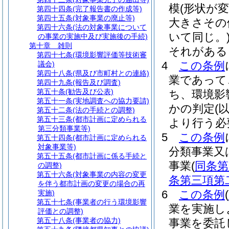
模
(形状が
第四十四条
(完了報告書の作成等)
第四十五条
(対象事業の廃止等)
大きさその
第四十六条
(法の対象事業について
いて同じ。
の事業の実施中及び実施後の手続)
第十章
雑則
それがある
第四十七条
(環境影響評価等技術審
4
この条例
議会)
第四十八条
(県及び市町村との連絡)
業であって
第四十九条
(報告及び調査)
第五十条
(勧告及び公表)
ち、環境影
第五十一条
(実地調査への協力要請)
かの判定
(
第五十二条
(法の手続との調整)
第五十三条
(都市計画に定められる
より行う必
第三分類事業等)
5
この条例
第五十四条
(都市計画に定められる
対象事業等)
分類事業又
第五十五条
(都市計画に係る手続と
事業
(
同条第
の調整)
第五十六条
(対象事業の内容の変更
条第三項第
を伴う都市計画の変更の場合の再
6
この条例
(
実施)
第五十七条
(事業者の行う環境影響
業を実施し
評価との調整)
第五十八条
(事業者の協力)
事業を委託