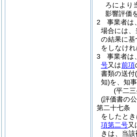
ろにより
影響評価
2
事業者は
場合には、
の結果に基
をしなけれ
3
事業者は
号
又は
前項
書類の送付
知)
を、知
(平二
(評価書の公
第二十七条
をしたとき
項第二号
又
きは、当該