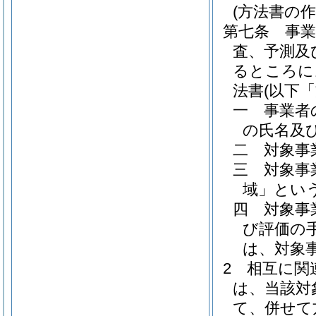
(方法書の作
第七条
事
査、予測及
るところに
法書
(以下
一
事業者
の氏名及
二
対象事
三
対象事
域」という
四
対象事
び評価の
は、対象
2
相互に関
は、当該対
て、併せて