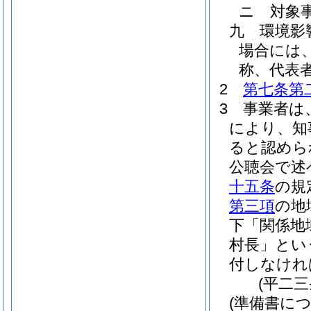
ニ
対象
九
環境影
場合には
称、代表
2
第七条第
3
事業者は
により、知
ると認めら
公聴会で述
十五条
の規
第三項
の地
下「関係地
村長」とい
付しなけれ
(平二
(準備書に