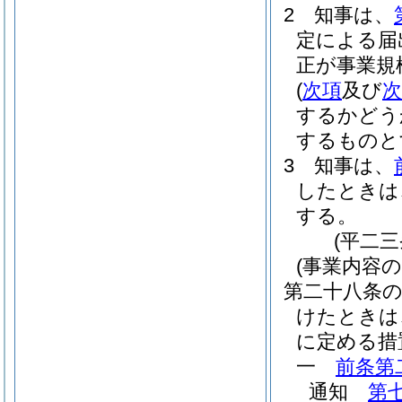
2
知事は、
定による届
正が事業規
(
次項
及び
次
するかどう
するものと
3
知事は、
したときは
する。
(平二
(事業内容
第二十八条
けたときは
に定める措
一
前条第
通知
第