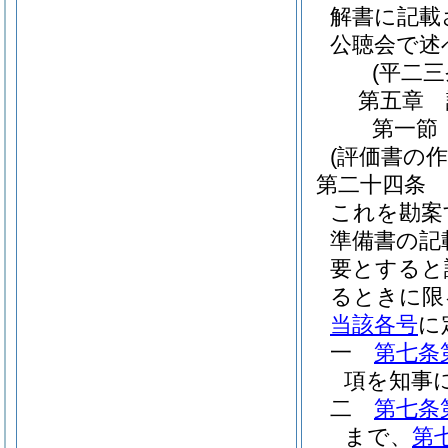
解書に記載
公聴会で述
(平二
第五章
第一節
(評価書の作
第二十四条
これを勘案
準備書の記
要とすると
るときに限
当該各号
に
一
第七条
項を知事
二
第七条
まで、
第