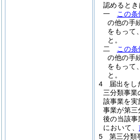
認めるとき
一
この条
の他の手
をもって
と。
二
この条
の他の手
をもって
と。
4
届出をし
三分類事業
該事業を実
事業が第三
後の当該事
において、
5
第三分類