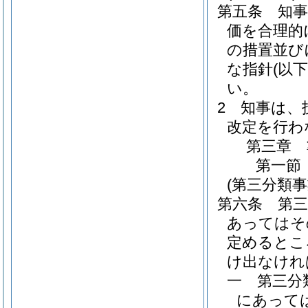
第五条
知
価を合理的
の措置並び
な指針
(以
い。
2
知事は、
改定を行わ
第三章
第一節
(第三分類
第六条
第
あってはそ
定めるとこ
け出なけれ
一
第三分
にあって