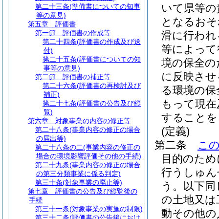
いて県等の
第二十三条
(準備書についての知事
等の意見)
となるおそ
第五章
評価書
第一節
評価書の作成等
滑に行われ
第二十四条
(評価書の作成及び送
等によって
付)
第二十五条
(評価書についての知
境の保全の
事等の意見)
に反映させ
第二節
評価書の補正等
第二十六条
(評価書の再検討及び
る環境の保
補正)
もって現在
第二十七条
(評価書の公告及び縦
覧)
することを
第六章
対象事業の内容の修正等
(定義)
第二十八条
(事業内容の修正の場合
の届出等)
第二条
こ
第二十八条の二
(事業内容の修正の
場合の環境影響評価その他の手続)
目的のため
第二十九条
(事業内容の修正の場合
行うしゅん
の第三分類事業に係る判定)
第三十条
(対象事業の廃止等)
う。以下同
第七章
評価書の公告及び縦覧後の
の土地又は
手続
第三十一条
(対象事業の実施の制限)
動その他の
第三十二条
(評価書の公告後におけ