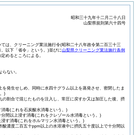
昭和三十九年十二月二十八日
山梨県規則第六十四号
いては、クリーニング業法施行令
(昭和二十八年政令第二百三十三
号。以下「省令」という。)
並びに
山梨県クリーニング業法施行条例
の定めるところによる。
ならない。
上を発生せしめ、同時に水四十グラム以上を蒸発させ、密閉したま
。)
九の割合で混じたものを注入し、常圧に戻すか又は加圧した後、摂
す消毒
(これを石炭酸水消毒という。)
十分間以上浸す消毒
(これをクレゾール水消毒という。)
上浸す消毒
(これをホルマリン水消毒という。)
酢酸濃度二百五十ppm以上の水溶液中に摂氏五十度以上で十分間以