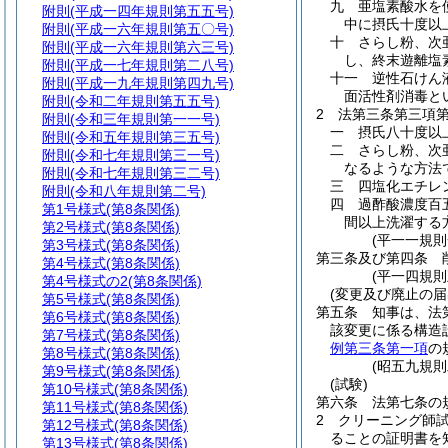
九
亜塩素酸水を
附則
(平成一四年規則第五五号)
中に摂氏十度以
附則
(平成一六年規則第五〇号)
十
さらし粉、次
附則
(平成一六年規則第六三号)
し、終末遊離塩
附則
(平成一七年規則第二八号)
十一
逆性石けん
附則
(平成一九年規則第四九号)
面活性剤消毒と
附則
(令和二年規則第五五号)
2
法第三条第三項
附則
(令和三年規則第一一号)
一
摂氏八十度以
附則
(令和五年規則第三五号)
二
さらし粉、次
附則
(令和七年規則第三一号)
なるような方法
附則
(令和七年規則第三二号)
三
四塩化エチレ
附則
(令和八年規則第二号)
四
過酢酸濃度百
第1号様式
(第8条関係)
間以上洗濯する
第2号様式
(第8条関係)
(平一一規
第3号様式
(第8条関係)
第三条及び第四条
第4号様式
(第8条関係)
(平一四規則
第4号様式の2
(第8条関係)
(変更及び廃止の届
第5号様式
(第8条関係)
第五条
知事は、法
第6号様式
(第8条関係)
該変更に係る構造
第7号様式
(第8条関係)
例第三条第一項
の
第8号様式
(第8条関係)
(昭五九規
第9号様式
(第8条関係)
(試験)
第10号様式
(第8条関係)
第六条
法第七条の
第11号様式
(第8条関係)
2
クリーニング師
第12号様式
(第8条関係)
ることの証明書を
第13号様式
(第8条関係)