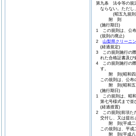
第九条
法令等の規
ならない。
ただし
(昭五九規
附
則
(施行期日)
1
この規則は、公
(規則の廃止)
2
山梨県クリーニ
(経過規定)
3
この規則施行の
れた合格証書及び
4
この規則施行の
す。
附
則
(昭和
この規則は、公布
附
則
(昭和
(施行期日)
1
この規則は、昭
第七号様式まで並
(経過措置)
2
この規則
(前項た
交付し、又は提出
附
則
(平成
この規則は、平成
附
則
(平成