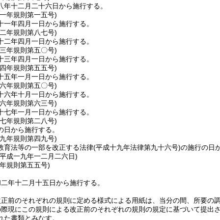
八年十二月二十六日から施行する。
一一年
規則第一五号)
十一年四月一日から施行する。
一二年
規則第八七号)
十二年四月一日から施行する。
一三年
規則第五〇号)
十三年四月一日から施行する。
一四年
規則第五五号)
十五年一月一日から施行する。
一六年
規則第五〇号)
十六年十月一日から施行する。
一六年
規則第六三号)
十七年一月一日から施行する。
一七年
規則第二八号)
の日から施行する。
一九年
規則第四九号)
教育法等の一部を改正する法律
(平成十九年法律第九十六号)
の施行の日
＝平成一九年一二月二六日)
二年
規則第五五号)
和二年十二月十五日から施行する。
改正前のそれぞれの規則に定める様式による用紙は、当分の間、所要の
の際現にこの規則による改正前のそれぞれの規則の規定に基づいて提出
れた書類とみなす。