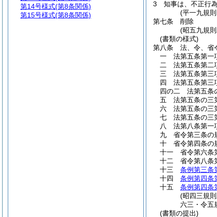
3
知事は、不正行
第14号様式
(第8条関係)
(平一九規
第15号様式
(第8条関係)
第七条
削除
(昭五九規則
(書類の様式)
第八条
法、令、省
一
法第五条第一
二
法第五条第二
三
法第五条第三
四
法第五条第三
四の二
法第五条
五
法第五条の三
六
法第五条の三
七
法第五条の三
八
法第八条第一
九
省令第三条の
十
省令第四条の
十一
省令第六条
十二
省令第八条
十三
条例第三条
十四
条例第四条
十五
条例第四条
(昭四三規
六三・令五
(書類の提出)