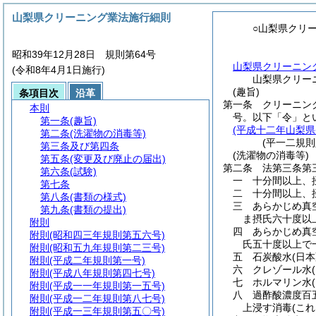
山梨県クリーニング業法施行細則
○山梨県クリ
昭和39年12月28日 規則第64号
山梨県クリーニン
(令和8年4月1日施行)
山梨県クリー
(趣旨)
条項目次
沿革
第一条
クリーニン
本則
号。以下「令」と
第一条
(趣旨)
(平成十二年山梨
第二条
(洗濯物の消毒等)
(平一二規
第三条及び第四条
(洗濯物の消毒等)
第五条
(変更及び廃止の届出)
第二条
法第三条第
第六条
(試験)
一
十分間以上、
第七条
二
十分間以上、
第八条
(書類の様式)
三
あらかじめ真
第九条
(書類の提出)
ま摂氏六十度以
附則
四
あらかじめ真
附則
(昭和四三年規則第五六号)
氏五十度以上で
附則
(昭和五九年規則第二三号)
五
石炭酸水
(日
附則
(平成二年規則第一号)
六
クレゾール水
附則
(平成八年規則第四七号)
七
ホルマリン水
附則
(平成一一年規則第一五号)
八
過酢酸濃度百
附則
(平成一二年規則第八七号)
上浸す消毒
(こ
附則
(平成一三年規則第五〇号)