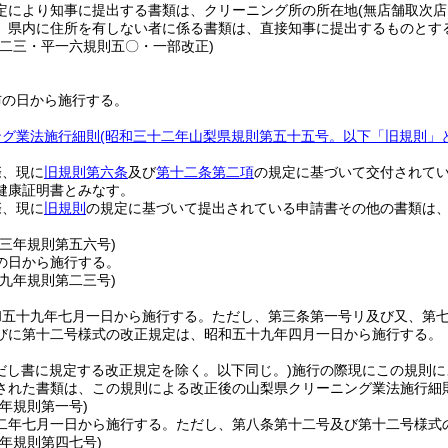
定により知事に提出する書類は、クリーニング所の所在地
(無店舗取次
、県内に住所を有しない者に係る書類は、直接知事に提出するものとす
則二三・平一六規則五〇・一部改正)
布の日から施行する。
ング業法施行細則
(昭和三十二年山梨県規則第五十五号。以下「旧規則」
際、現に
旧規則第六条
及び
第十二条第二項
の規定に基づいて交付されて
健康証明書とみなす。
際、現に
旧規則
の規定に基づいて提出されている申請書その他の書類は
四三年
規則第五六号)
の日から施行する。
五九年
規則第二三号)
和五十九年七月一日から施行する。
ただし、第三条第一号リ及び又、第
びに第十二号様式の改正規定は、昭和五十九年四月一日から施行する。
だし書に規定する改正規定を除く。以下同じ。)
施行の際現にこの規則に
された書類は、この規則による改正後の山梨県クリーニング業法施行細
二年
規則第一号)
二年七月一日から施行する。
ただし、第八条第十二号及び第十二号様式
八年
規則第四七号)