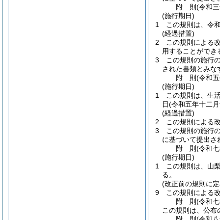
附
則
(令和
(施行期日)
1
この規則は、令
(経過措置)
2
この規則による
用することができ
3
この規則の施行
された書類とみな
附
則
(令和
(施行期日)
1
この規則は、生
日
(令和五年十二月
(経過措置)
2
この規則による
3
この規則の施行
に基づいて提出さ
附
則
(令和
(施行期日)
1
この規則は、山
る。
(改正前の規則に
9
この規則による
附
則
(令和
この規則は、公布
附
則
(令和