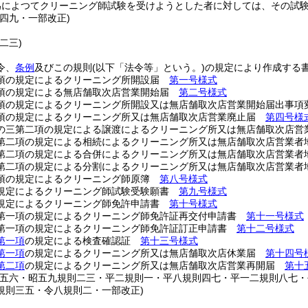
為によつてクリーニング師試験を受けようとした者に対しては、その試
則四九・一部改正)
二三)
令、
条例
及びこの規則
(以下「法令等」という。)
の規定により作成する
項の規定によるクリーニング所開設届
第一号様式
項の規定による無店舗取次店営業開始届
第二号様式
項の規定によるクリーニング所開設又は無店舗取次店営業開始届出事
項の規定によるクリーニング所又は無店舗取次店営業廃止届
第四号様
の三第二項の規定による譲渡によるクリーニング所又は無店舗取次店
第二項の規定による相続によるクリーニング所又は無店舗取次店営業
第二項の規定による合併によるクリーニング所又は無店舗取次店営業
第二項の規定による分割によるクリーニング所又は無店舗取次店営業
項の規定によるクリーニング師原簿
第八号様式
規定によるクリーニング師試験受験願書
第九号様式
規定によるクリーニング師免許申請書
第十号様式
第一項の規定によるクリーニング師免許証再交付申請書
第十一号様式
第一項の規定によるクリーニング師免許証訂正申請書
第十二号様式
第一項
の規定による検査確認証
第十三号様式
第一項
の規定によるクリーニング所又は無店舗取次店休業届
第十四号
第二項
の規定によるクリーニング所又は無店舗取次店営業再開届
第十
則五六・昭五九規則二三・平二規則一・平八規則四七・平一二規則八七
規則三五・令八規則二・一部改正)