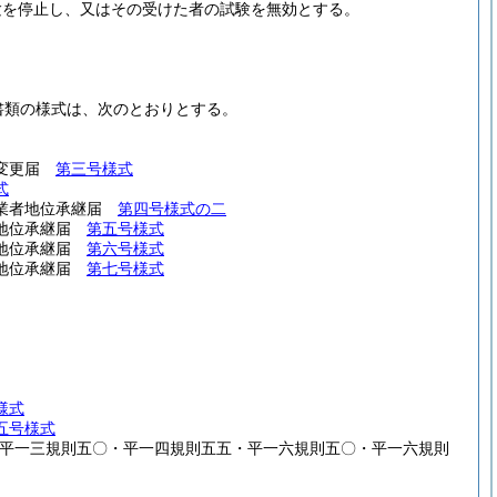
験を停止し、又はその受けた者の試験を無効とする。
書類の様式は、次のとおりとする。
項変更届
第三号様式
式
営業者地位承継届
第四号様式の二
者地位承継届
第五号様式
者地位承継届
第六号様式
者地位承継届
第七号様式
様式
五号様式
・平一三規則五〇・平一四規則五五・平一六規則五〇・平一六規則