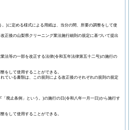
う。)
に定める様式による用紙は、当分の間、所要の調整をして使
る改正後の山梨県クリーニング業法施行細則の規定に基づいて提出
館業法等の一部を改正する法律
(令和五年法律第五十二号)
の施行の
調整をして使用することができる。
されている書類は、この規則による改正後のそれぞれの規則の規定
下「廃止条例」という。)
の施行の日
(令和八年一月一日)
から施行す
調整をして使用することができる。