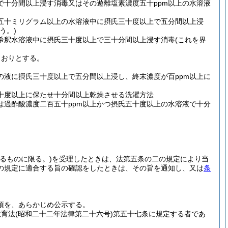
で十分間以上浸す消毒又はその遊離塩素濃度五十ppm以上の水溶液
五十ミリグラム以上の水溶液中に摂氏三十度以上で五分間以上浸
う。)
希釈水溶液中に摂氏三十度以上で三十分間以上浸す消毒
(これを界
とおりとする。
の液に摂氏三十度以上で五分間以上浸し、終末濃度が百ppm以上に
十度以上に保たせ十分間以上乾燥させる洗濯方法
は過酢酸濃度二百五十ppm以上かつ摂氏五十度以上の水溶液で十分
るものに限る。)
を受理したときは、法第五条の二の規定により当
の規定に適合する旨の確認をしたときは、その旨を通知し、又は
条
項を、あらかじめ公示する。
教育法
(昭和二十二年法律第二十六号)
第五十七条に規定する者であ