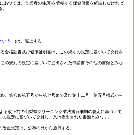
店にあつては、営業者の住所)
を管轄する保健所長を経由しなければ
る。
という。)
は、廃止する。
いる合格証書及び健康証明書は、この規則の規定に基づいて交付さ
、この規則の規定に基づいて提出された申請書その他の書類とみな
七条、第八条第五号から第七号まで及び第十二号、第五号様式から
よる改正前の山梨県クリーニング業法施行細則の規定に基づいて
則の規定に基づいて交付し、又は提出された書類とみなす。
の改正規定は、公布の日から施行する。