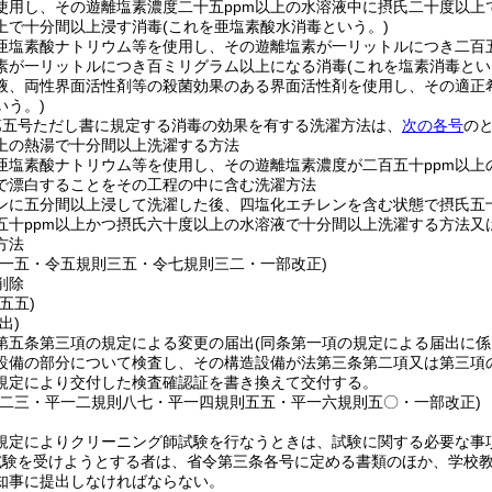
使用し、その遊離塩素濃度二十五ppm以上の水溶液中に摂氏二十度以上
上で十分間以上浸す消毒
(これを亜塩素酸水消毒という。)
亜塩素酸ナトリウム等を使用し、その遊離塩素が一リットルにつき二百
素が一リットルにつき百ミリグラム以上になる消毒
(これを塩素消毒とい
液、両性界面活性剤等の殺菌効果のある界面活性剤を使用し、その適正
いう。)
第五号ただし書に規定する消毒の効果を有する洗濯方法は、
次の各号
の
上の熱湯で十分間以上洗濯する方法
亜塩素酸ナトリウム等を使用し、その遊離塩素濃度が二百五十ppm以上
で漂白することをその工程の中に含む洗濯方法
ンに五分間以上浸して洗濯した後、四塩化エチレンを含む状態で摂氏五
五十ppm以上かつ摂氏六十度以上の水溶液で十分間以上洗濯する方法又
方法
則一五・令五規則三五・令七規則三二・一部改正)
削除
五五)
出)
第五条第三項の規定による変更の届出
(同条第一項の規定による届出に係
設備の部分について検査し、その構造設備が法第三条第二項又は第三項
規定により交付した検査確認証を書き換えて交付する。
則二三・平一二規則八七・平一四規則五五・平一六規則五〇・一部改正)
規定によりクリーニング師試験を行なうときは、試験に関する必要な事
試験を受けようとする者は、省令第三条各号に定める書類のほか、学校
知事に提出しなければならない。