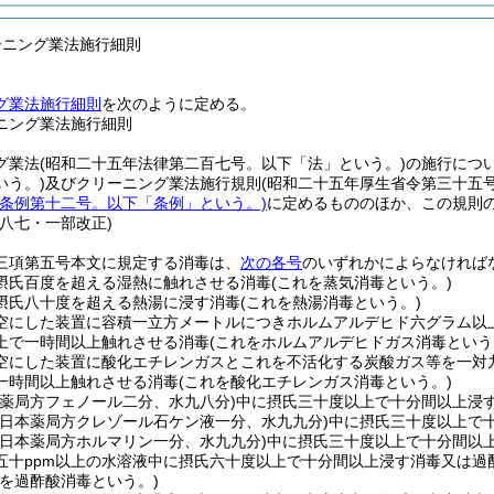
ーニング業法施行細則
グ業法施行細則
を次のように定める。
ニング業法施行細則
グ業法
(昭和二十五年法律第二百七号。以下「法」という。)
の施行につ
いう。)
及びクリーニング業法施行規則
(昭和二十五年厚生省令第三十五
県条例第十二号。以下「条例」という。)
に定めるもののほか、この規則
則八七・一部改正)
三項第五号本文に規定する消毒は、
次の各号
のいずれかによらなければ
摂氏百度を超える湿熱に触れさせる消毒
(これを蒸気消毒という。)
摂氏八十度を超える熱湯に浸す消毒
(これを熱湯消毒という。)
空にした装置に容積一立方メートルにつきホルムアルデヒド六グラム以
上で一時間以上触れさせる消毒
(これをホルムアルデヒドガス消毒という
空にした装置に酸化エチレンガスとこれを不活化する炭酸ガス等を一対
一時間以上触れさせる消毒
(これを酸化エチレンガス消毒という。)
本薬局方フェノール二分、水九八分)
中に摂氏三十度以上で十分間以上浸
(日本薬局方クレゾール石ケン液一分、水九九分)
中に摂氏三十度以上で
(日本薬局方ホルマリン一分、水九九分)
中に摂氏三十度以上で十分間以
五十ppm以上の水溶液中に摂氏六十度以上で十分間以上浸す消毒又は過
れを過酢酸消毒という。)