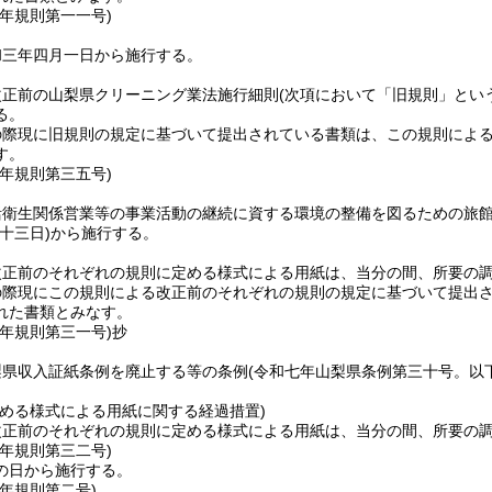
三年
規則第一一号)
和三年四月一日から施行する。
改正前の山梨県クリーニング業法施行細則
(次項において「旧規則」とい
る。
の際現に旧規則の規定に基づいて提出されている書類は、この規則によ
す。
五年
規則第三五号)
活衛生関係営業等の事業活動の継続に資する環境の整備を図るための旅
十三日)
から施行する。
改正前のそれぞれの規則に定める様式による用紙は、当分の間、所要の
の際現にこの規則による改正前のそれぞれの規則の規定に基づいて提出
れた書類とみなす。
七年
規則第三一号)
抄
梨県収入証紙条例を廃止する等の条例
(令和七年山梨県条例第三十号。以
定める様式による用紙に関する経過措置)
改正前のそれぞれの規則に定める様式による用紙は、当分の間、所要の
七年
規則第三二号)
の日から施行する。
八年
規則第二号)