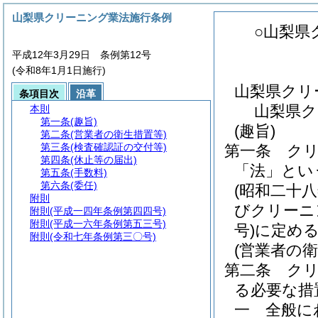
山梨県クリーニング業法施行条例
○山梨県
平成12年3月29日 条例第12号
(令和8年1月1日施行)
山梨県クリ
条項目次
沿革
山梨県ク
本則
第一条
(趣旨)
(趣旨)
第二条
(営業者の衛生措置等)
第三条
(検査確認証の交付等)
第一条
ク
第四条
(休止等の届出)
「法」とい
第五条
(手数料)
第六条
(委任)
(昭和二十
附則
びクリーニ
附則
(平成一四年条例第四四号)
附則
(平成一六年条例第五三号)
号)
に定め
附則
(令和七年条例第三〇号)
(営業者の衛
第二条
ク
る必要な措
一
全般に