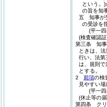
という。)
の旨を知
五
知事が
の受診を
(平一
(検査確認証
第三条
知
ときは、法
行い、法第
は、規則で
とする。
2
前項
の検
見やすい場
(平一
(休止等の届
第四条
ク