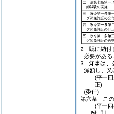
二 法第七条第一
師試験の実施
三 政令第一条第
グ師免許証の交
四 政令第一条第
グ師免許証の訂
五 政令第一条第
グ師免許証の再
2
既に納付
必要がある
3
知事は、
減額し、又
(平一
正)
(委任)
第六条
こ
(平一
附
則