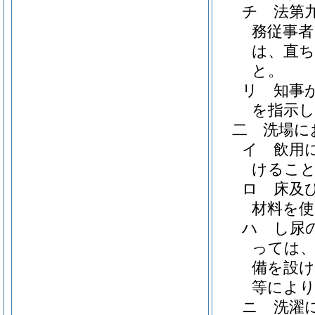
チ
法第
務従事者
は、直
と。
リ
知事
を指示
二
洗場に
イ
飲用
けるこ
ロ
床及
材料を使
ハ
し尿
っては
備を設け
等によ
ニ
洗濯