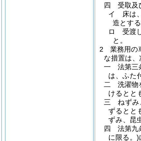
四
受取及
イ
床は
造とす
ロ
受渡
と。
2
業務用の
な措置は、
一
法第三
は、ふた
二
洗濯物
けるとと
三
ねずみ
ずるとと
ずみ、昆
四
法第九
に限る。)