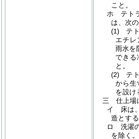
こと。
ホ
テト
は、次
(1)
テ
エチレ
雨水を
できる
と。
(2)
テ
から生
を設け
三
仕上場
イ
床は
造とす
ロ
洗濯
を除く。