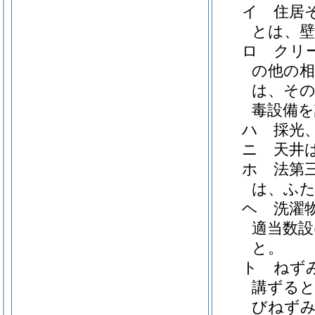
イ
住居
とは、壁
ロ
クリ
の他の
は、その
毒設備を
ハ
採光
ニ
天井
ホ
法第
は、ふ
ヘ
洗濯
適当数設
と。
ト
ねず
講ずる
びねず