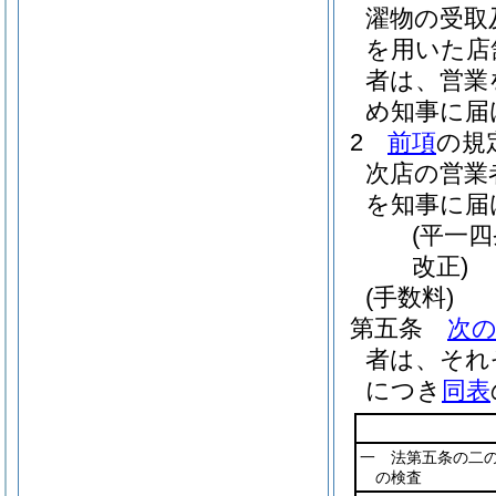
濯物の受取
を用いた店
者は、営業
め知事に届
2
前項
の規
次店の営業
を知事に届
(平一
改正)
(手数料)
第五条
次
者は、それ
につき
同表
一 法第五条の二
の検査