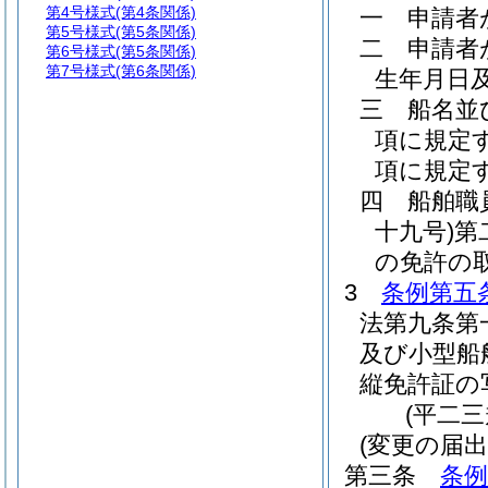
第4号様式
(第4条関係)
一
申請者
第5号様式
(第5条関係)
二
申請者
第6号様式
(第5条関係)
第7号様式
(第6条関係)
生年月日
三
船名並
項に規定
項に規定
四
船舶職
十九号)
第
の免許の
3
条例第五
法第九条第
及び小型船
縦免許証の
(平二
(変更の届出
第三条
条例