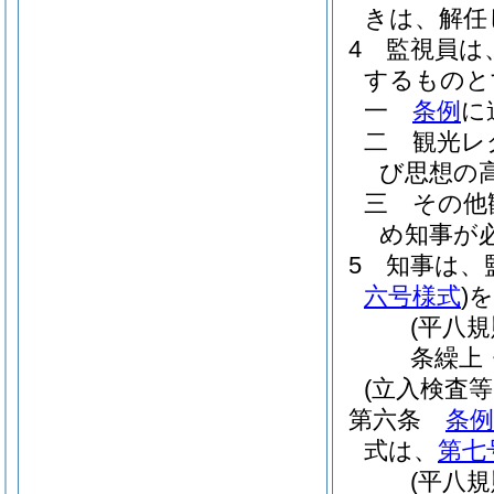
きは、解任
4
監視員は
するものと
一
条例
に
二
観光レ
び思想の
三
その他
め知事が
5
知事は、
六号様式
)
を
(平八
条繰上
(立入検査
第六条
条例
式は、
第七
(平八