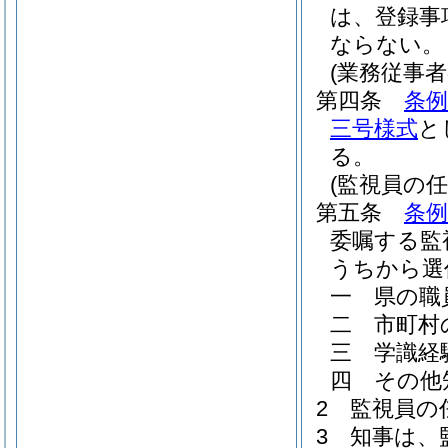
は、登録事
ならない。
(業務従事
第四条
条例
三号様式
と
る。
(監視員の任
第五条
条例
委嘱する監
うちから選
一
県の職
二
市町村
三
学識経
四
その他
2
監視員の
3
知事は、