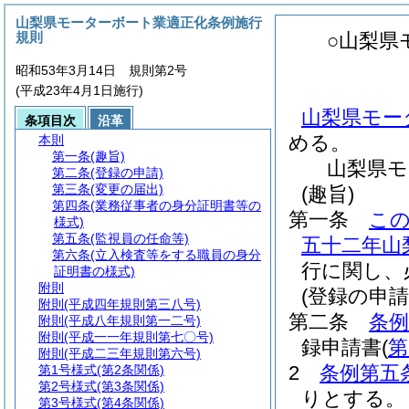
山梨県モーターボート業適正化条例施行
規則
○山梨県
昭和53年3月14日 規則第2号
(平成23年4月1日施行)
山梨県モー
条項目次
沿革
める。
本則
第一条
(趣旨)
山梨県モ
第二条
(登録の申請)
第三条
(変更の届出)
(趣旨)
第四条
(業務従事者の身分証明書等の
第一条
こ
様式)
第五条
(監視員の任命等)
五十二年山
第六条
(立入検査等をする職員の身分
行に関し、
証明書の様式)
附則
(登録の申請
附則
(平成四年規則第三八号)
第二条
条例
附則
(平成八年規則第一二号)
附則
(平成一一年規則第七〇号)
録申請書
(
第
附則
(平成二三年規則第六号)
2
条例第五
第1号様式
(第2条関係)
第2号様式
(第3条関係)
りとする。
第3号様式
(第4条関係)