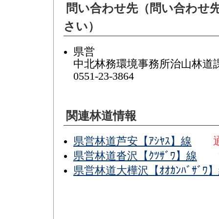
問い合わせ先（問い合わせ
さい）
県営
中北林務環境事務所治山林道課
0551-23-3864
関連林道情報
県営林道芦安【ｱｼﾔｽ】線
県営林道沓沢【ｸﾂｻﾞﾜ】線
県営林道大樺沢【ｵｵｶﾝﾊﾞｻﾞﾜ