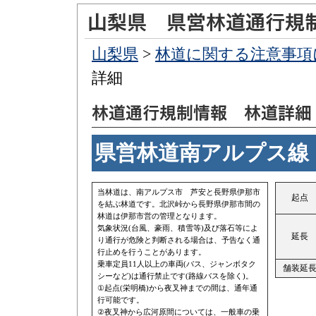
山梨県
>
林道に関する注意事項
詳細
県営林道南アルプス線
当林道は、南アルプス市 芦安と長野県伊那市
起点
を結ぶ林道です。北沢峠から長野県伊那市間の
林道は伊那市営の管理となります。
気象状況(台風、豪雨、積雪等)及び落石等によ
延長
り通行が危険と判断される場合は、予告なく通
行止めを行うことがあります。
乗車定員11人以上の車両(バス、ジャンボタク
舗装延
シーなど)は通行禁止です(路線バスを除く)。
①起点(栄明橋)から夜叉神までの間は、通年通
行可能です。
②夜叉神から広河原間については、一般車の乗