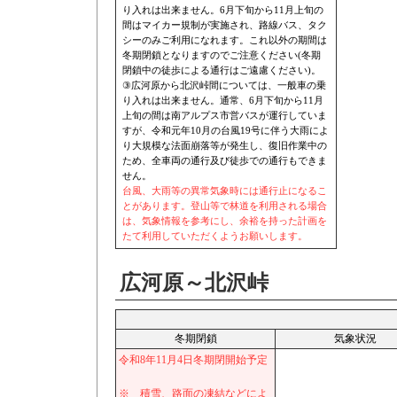
り入れは出来ません。6月下旬から11月上旬の
間はマイカー規制が実施され、路線バス、タク
シーのみご利用になれます。これ以外の期間は
冬期閉鎖となりますのでご注意ください(冬期
閉鎖中の徒歩による通行はご遠慮ください)。
③広河原から北沢峠間については、一般車の乗
り入れは出来ません。通常、6月下旬から11月
上旬の間は南アルプス市営バスが運行していま
すが、令和元年10月の台風19号に伴う大雨によ
り大規模な法面崩落等が発生し、復旧作業中の
ため、全車両の通行及び徒歩での通行もできま
せん。
台風、大雨等の異常気象時には通行止になるこ
とがあります。登山等で林道を利用される場合
は、気象情報を参考にし、余裕を持った計画を
たて利用していただくようお願いします。
広河原～北沢峠
冬期閉鎖
気象状況
令和8年11月4日冬期閉開始予定
※ 積雪、路面の凍結などによ