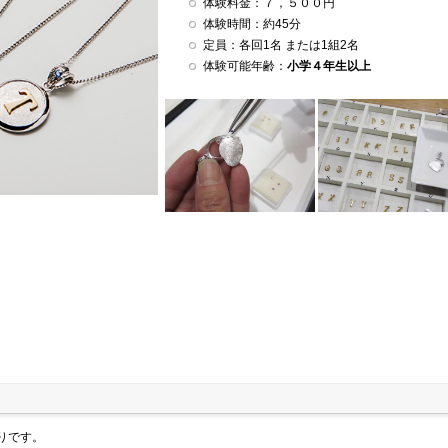
体験料金：７，５００円
体験時間：約45分
定員：各回1名 または1組2名
体験可能年齢：
小学４年生以上
りです。