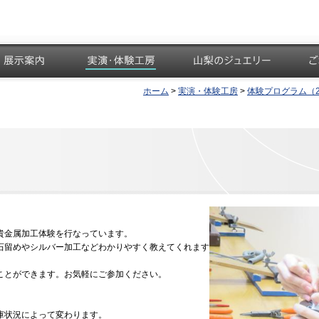
展示案内
実演・体験工房
山梨のジュエリー
ご利
ホーム
>
実演・体験工房
>
体験プログラム（20
貴金属加工体験を行なっています。
石留めやシルバー加工などわかりやすく教えてくれます
ことができます。お気軽にご参加ください。
庫状況によって変わります。