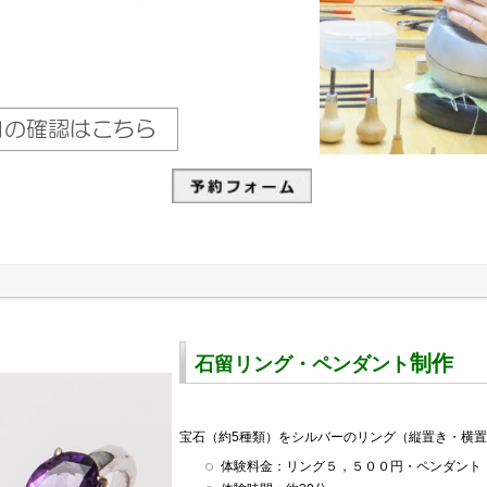
制作
石留リング・ペンダント
宝石（約5種類）をシルバーのリング（縦置き・横
体験料金：リング５，５００円・ペンダント