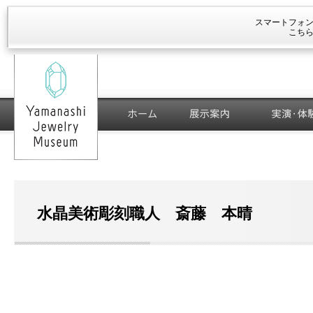
スマートフォ
こち
ホーム
展示案内
実演・体験工
水晶美術彫刻職人 斎藤 本晴