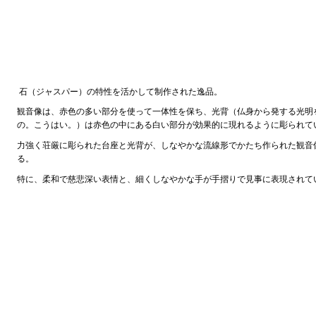
石（ジャスパー）の特性を活かして制作された逸品。
観音像は、赤色の多い部分を使って一体性を保ち、光背（仏身から発する光明
の。こうはい。）は赤色の中にある白い部分が効果的に現れるように彫られて
力強く荘厳に彫られた台座と光背が、しなやかな流線形でかたち作られた観音
る。
特に、柔和で慈悲深い表情と、細くしなやかな手が手摺りで見事に表現されて