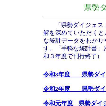
県勢
「県勢ダイジェスト
解を深めていただくと
な統計データをわかり
す。「手軽な統計書」
和３年度で刊行終了）
令和3年度 県勢ダイ
令和2年度 県勢ダイ
令和元年度 県勢ダイ