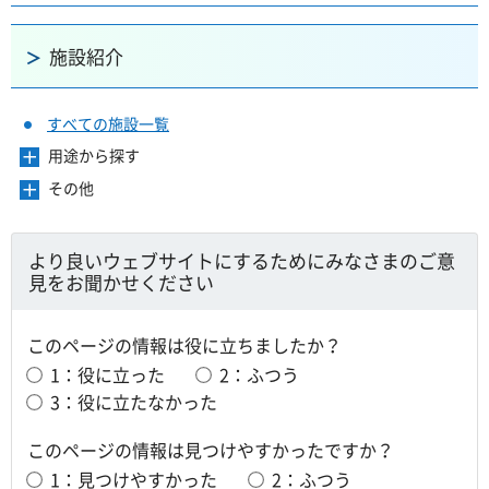
施設紹介
すべての施設一覧
用途から探す
メ
ニ
その他
メ
ュ
ニ
ー
ュ
を
ー
より良いウェブサイトにするためにみなさまのご意
開
を
見をお聞かせください
き
開
ま
き
す
ま
このページの情報は役に立ちましたか？
す
1：役に立った
2：ふつう
3：役に立たなかった
このページの情報は見つけやすかったですか？
1：見つけやすかった
2：ふつう