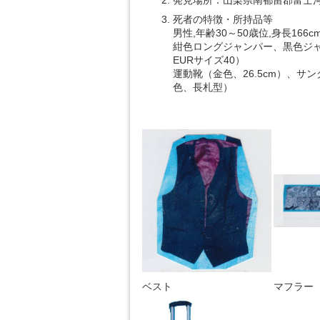
死者の特徴・所持品等
男性,年齢30～50歳位,身長166c
紺色ロングジャンパー、黒色ジ
EURサイズ40）
運動靴（金色、26.5cm）、
色、長札型）
ベスト
マフラー