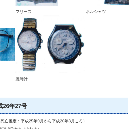
フリース
ネルシャツ
腕時計
26年27号
（死亡推定：平成25年9月から平成26年3月ころ）
河口湖町地内（山林内）