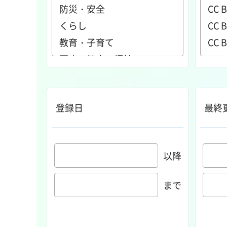
登録日
最終
以降
まで