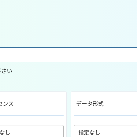
下さい
センス
データ形式