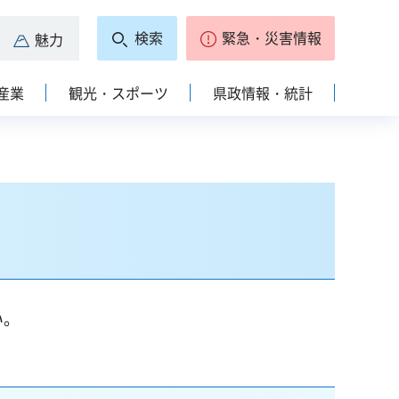
検索
緊急・災害情報
魅力
産業
観光・スポーツ
県政情報・統計
い。