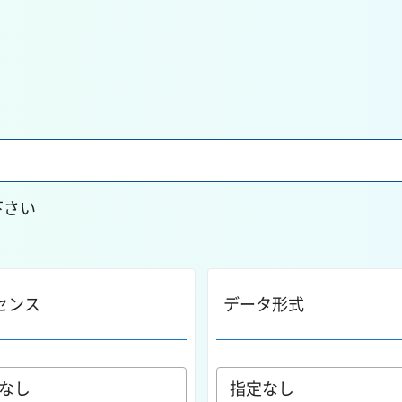
下さい
センス
データ形式