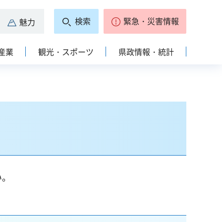
検索
緊急・災害情報
魅力
産業
観光・スポーツ
県政情報・統計
い。