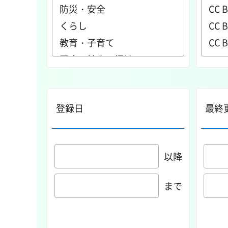
登録日
最終
以降
まで