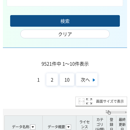
9521件中 1～10件表示
次へ
1
2
10
画面サイズで表示
カテ
登
最終
ライセ
ゴリ
録
更新
データ名称
データ概要
ンス
(分類)
日
日