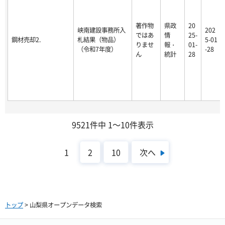
著作物
県政
20
峡南建設事務所入
202
ではあ
情
25-
鋼材売却2.
札結果（物品）
5-01
りませ
報・
01-
（令和7年度）
-28
ん
統計
28
9521件中 1～10件表示
次へ
1
2
10
トップ
> 山梨県オープンデータ検索