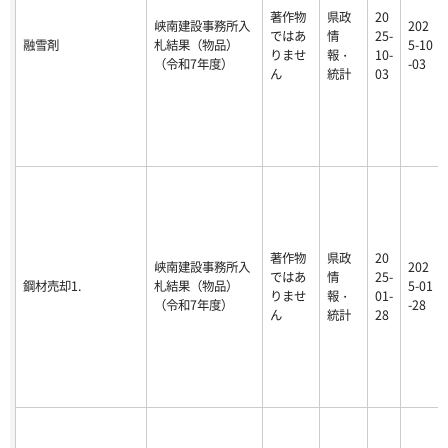
著作物
県政
20
峡南建設事務所入
202
ではあ
情
25-
融雪剤
札結果（物品）
5-10
りませ
報・
10-
（令和7年度）
-03
ん
統計
03
著作物
県政
20
峡南建設事務所入
202
ではあ
情
25-
鋼材売却1.
札結果（物品）
5-01
りませ
報・
01-
（令和7年度）
-28
ん
統計
28