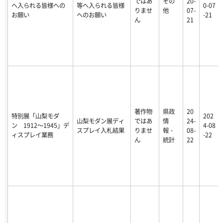
ではあ
その
20-
へ入られる皆様への
等へ入られる皆様
0-07
りませ
他
07-
お願い
へのお願い
-21
ん
21
著作物
県政
20
特別展「山梨モダ
202
山梨モダン展ディ
ではあ
情
24-
ン 1912～1945」デ
4-08
スプレイ入札結果
りませ
報・
08-
ィスプレイ業務
-22
ん
統計
22