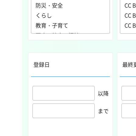
登録日
最終
以降
まで