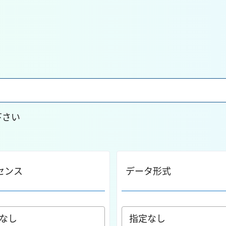
下さい
センス
データ形式