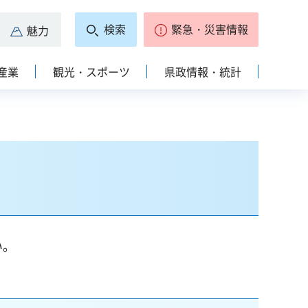
検索
緊急・災害情報
魅力
産業
観光・スポーツ
県政情報・統計
い。