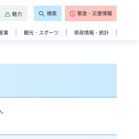
検索
緊急・災害情報
魅力
産業
観光・スポーツ
県政情報・統計
い。