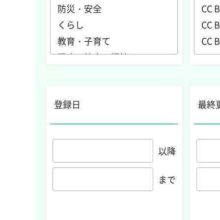
登録日
最終
以降
まで