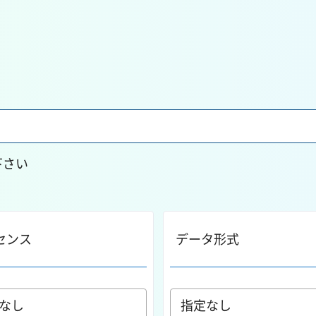
下さい
センス
データ形式