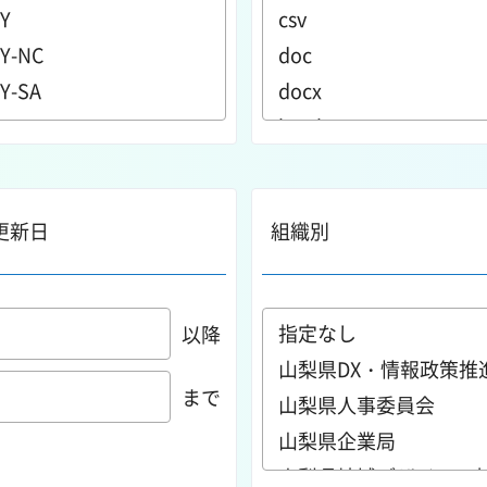
更新日
組織別
以降
まで