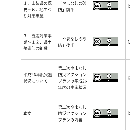
１．山梨県の概
「やまなしの砂
要～６．地すべ
防」前半
り対策事業
７．雪崩対策事
「やまなしの砂
業～１２．県土
防」後半
整備部の組織
第二次やまなし
平成26年度実施
防災アクション
状況について
プランの平成26
年度の実施状況
第二次やまなし
本文
防災アクション
プランの内容