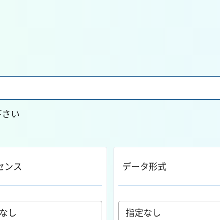
下さい
センス
データ形式