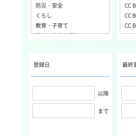
登録日
最終
以降
まで