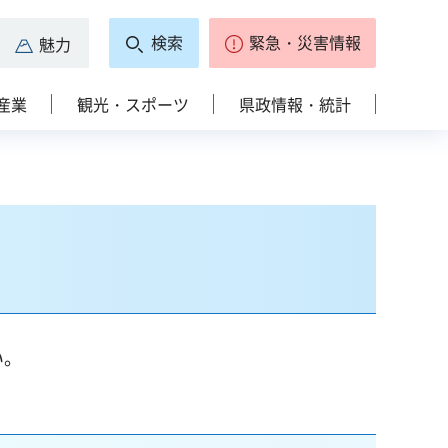
検索
緊急・災害情報
魅力
産業
観光・スポーツ
県政情報・統計
い。