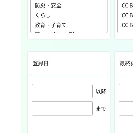
登録日
最終
以降
まで