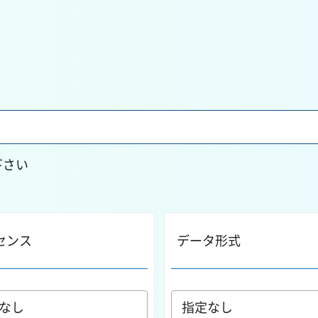
下さい
センス
データ形式