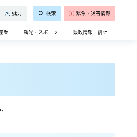
検索
緊急・災害情報
魅力
産業
観光・スポーツ
県政情報・統計
い。