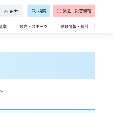
検索
緊急・災害情報
魅力
産業
観光・スポーツ
県政情報・統計
い。