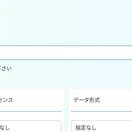
下さい
センス
データ形式