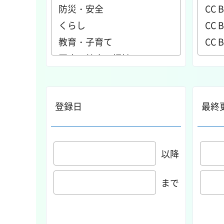
登録日
最終
以降
まで