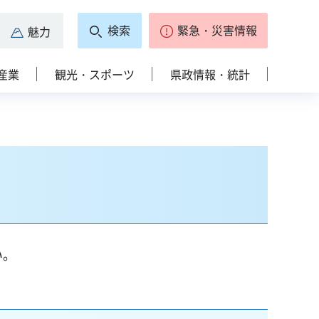
検索
緊急・災害情報
魅力
産業
観光・スポーツ
県政情報・統計
い。