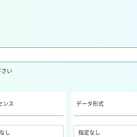
下さい
センス
データ形式