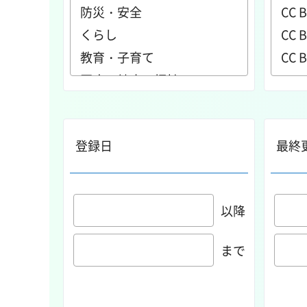
登録日
最終
以降
まで