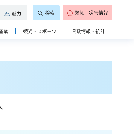
検索
緊急・災害情報
魅力
産業
観光・スポーツ
県政情報・統計
い。