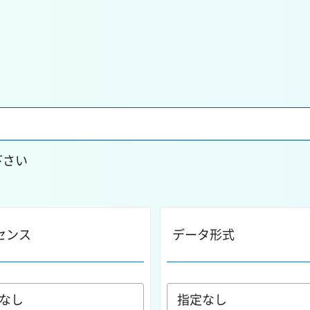
下さい
センス
データ形式