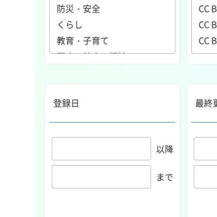
登録日
最終
以降
まで