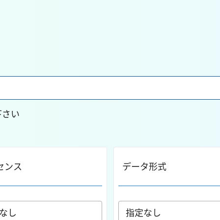
下さい
センス
データ形式