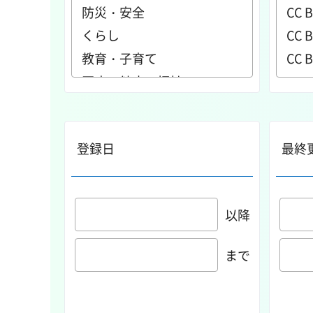
登録日
最終
以降
まで