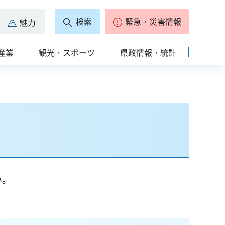
検索
緊急・災害情報
魅力
産業
観光・スポーツ
県政情報・統計
い。