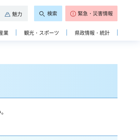
検索
緊急・災害情報
魅力
産業
観光・スポーツ
県政情報・統計
い。