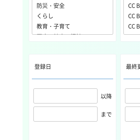
登録日
最終
以降
まで