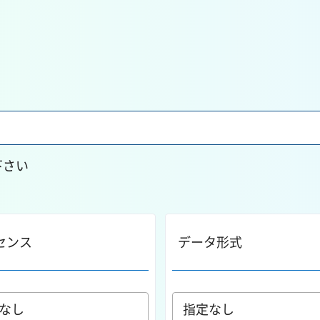
下さい
センス
データ形式