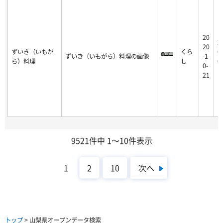
20
2
20
ずいき（いもが
くら
0
ずいき（いもがら）料理の画像
-1
ら）料理
し
0
0-
1
21
9521件中 1～10件表示
次へ
1
2
10
トップ
> 山梨県オープンデータ検索