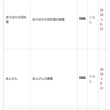
20
2
20
あけぼの大豆料
くら
0
あけぼの大豆料理の画像
-1
理
し
0
0-
1
21
20
2
20
くら
0
あんびん
あんびんの画像
-1
し
0
0-
1
21