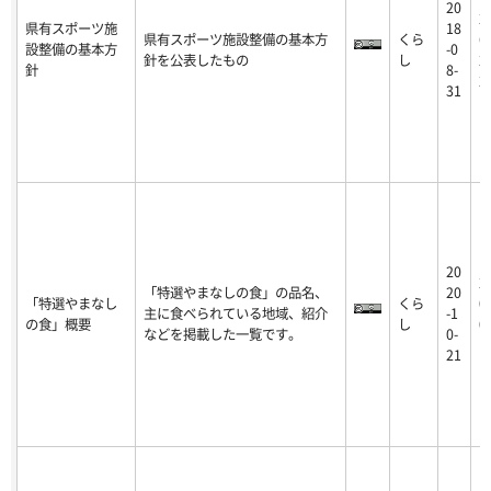
20
2
県有スポーツ施
18
県有スポーツ施設整備の基本方
くら
6
設整備の基本方
-0
針を公表したもの
し
2
針
8-
2
31
20
2
「特選やまなしの食」の品名、
20
「特選やまなし
くら
0
主に食べられている地域、紹介
-1
の食」概要
し
0
などを掲載した一覧です。
0-
1
21