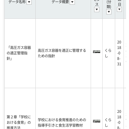
データ名称
データ概要
(分
ス
日
類)
20
2
「高圧ガス容器
18
高圧ガス容器を適正に管理する
くら
8
の適正管理指
-0
ための指針
し
3
針」
8-
6
31
20
2
第２章「学校に
18
学校における食育推進のための
くら
9
おける食育」の
-0
指導手引きと食生活学習教材
し
5
推進方法
8-