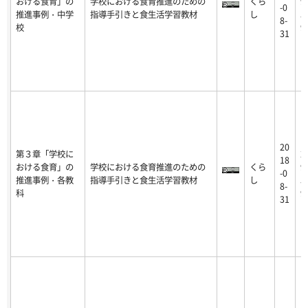
おける食育」の
学校における食育推進のための
くら
9
-0
推進事例・中学
指導手引きと食生活学習教材
し
5
8-
校
9
31
20
第３章「学校に
2
18
おける食育」の
学校における食育推進のための
くら
9
-0
推進事例・各教
指導手引きと食生活学習教材
し
5
8-
科
9
31