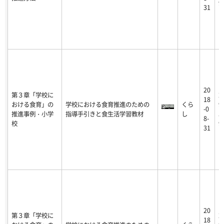
9
31
20
第３章「学校に
2
18
おける食育」の
学校における食育推進のための
くら
9
-0
推進事例・小学
指導手引きと食生活学習教材
し
5
8-
校
9
31
20
第３章「学校に
2
18