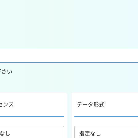
下さい
センス
データ形式