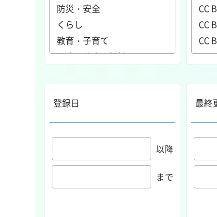
登録日
最終
以降
まで