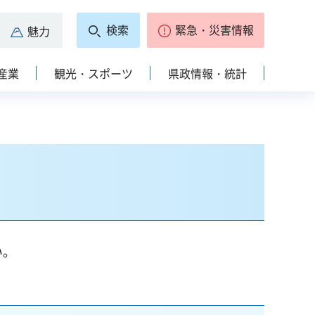
検索
緊急・災害情報
魅力
産業
観光・スポーツ
県政情報・統計
い。