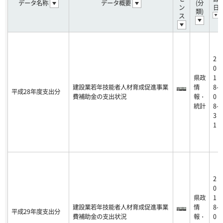
データ名称
データ概要
(分
ン
日
類)
ス
2
0
県政
1
建設業若年技能者人材育成促進事業
情
8-
平成28年度支出分
費補助金の支出状況
報・
0
統計
8-
3
1
2
0
県政
1
建設業若年技能者人材育成促進事業
情
8-
平成29年度支出分
費補助金の支出状況
報・
0