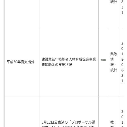
統計
8-
3
1
2
0
県政
1
建設業若年技能者人材育成促進事業
情
8-
平成30年度支出分
費補助金の支出状況
報・
0
統計
8-
3
1
2
0
5月12日公表済の「プロポーザル説
教
1