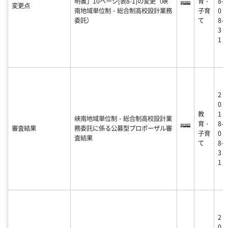
明書」10ページ[表8-1]の変更（峡
育・
8-
変更点
南地域単位制・総合制高校設計業務
子育
0
委託）
て
8-
3
1
2
0
教
1
峡南地域単位制・総合制高校設計業
育・
8-
審査結果
務委託に係る公募型プロポーザル審
子育
0
査結果
て
8-
3
1
2
0