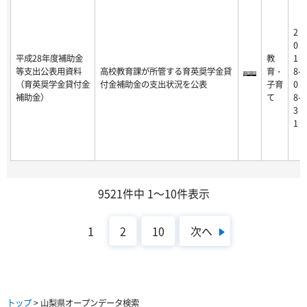
2
0
平成28年度補助金
教
1
等支出公表用資料
高校教育課が所管する育英奨学金貸
育・
8-
（育英奨学金貸付金
付金補助金の支出状況を公表
子育
0
補助金）
て
8-
3
1
9521件中 1～10件表示
次へ
1
2
10
トップ
> 山梨県オープンデータ検索