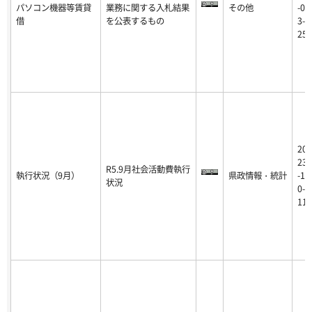
パソコン機器等賃貸
業務に関する入札結果
その他
-0
借
を公表するもの
3-
25
20
23
R5.9月社会活動費執行
執行状況（9月）
県政情報・統計
-1
状況
0-
11