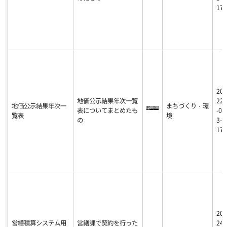
17
20
地価公示結果年次一覧
22
地価公示結果年次一
まちづくり・環
表についてまとめたも
-0
覧表
境
の
3-
17
20
営繕積算システム用
営繕課で契約を行った
24