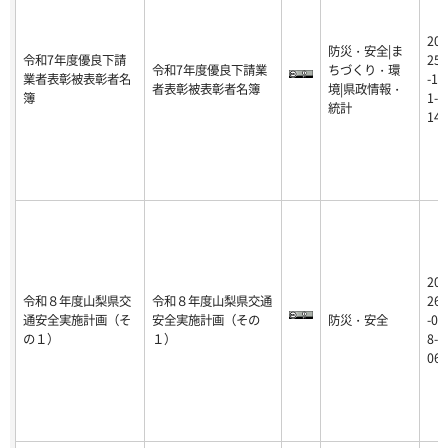
20
防災・安全|ま
令和7年度優良下請
25
令和7年度優良下請業
ちづくり・環
業者表彰被表彰者名
-1
者表彰被表彰者名簿
境|県政情報・
簿
1-
統計
14
20
令和８年度山梨県交
令和８年度山梨県交通
26
通安全実施計画（そ
安全実施計画（その
防災・安全
-0
の１）
１）
8-
06