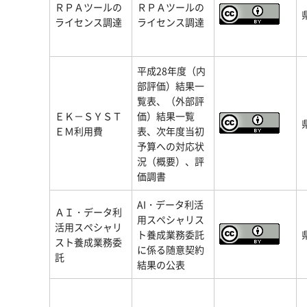
ＲＰＡツールの
ＲＰＡツールの
ライセンス調達
ライセンス調達
平成28年度（内
部評価）結果一
覧表、（外部評
ＥＫ－ＳＹＳＴ
価）結果一覧
ＥＭ利用費
表、次年度当初
予算への対応状
況（概要）、評
価調書
AI・データ利活
ＡＩ・データ利
用スペシャリス
活用スペシャリ
ト養成業務委託
スト養成業務委
に係る随意契約
託
結果の公表