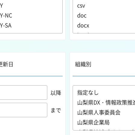
更新日
組織別
以降
まで