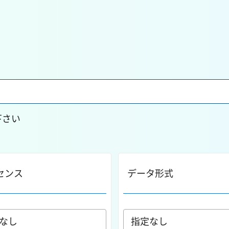
下さい
センス
データ形式