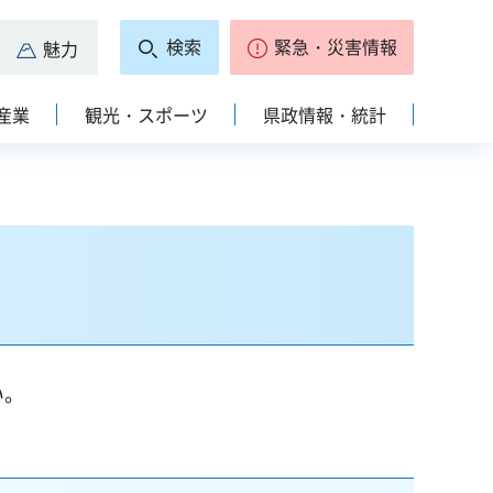
検索
緊急・災害情報
魅力
産業
観光・スポーツ
県政情報・統計
い。