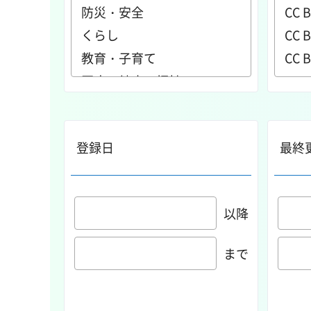
登録日
最終
以降
まで