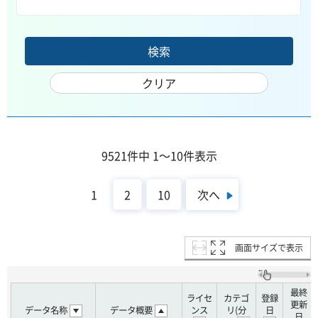
9521件中 1～10件表示
次へ
1
2
10
画面サイズで表示
最終
ライセ
カテゴ
登録
更新
データ名称
データ概要
ンス
リ(分
日
日