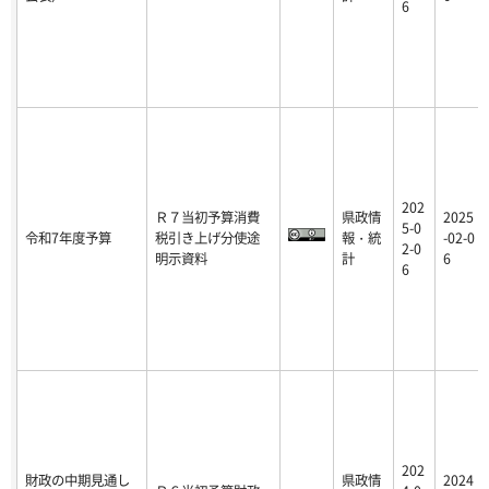
6
202
Ｒ７当初予算消費
県政情
2025
5-0
令和7年度予算
税引き上げ分使途
報・統
-02-0
2-0
明示資料
計
6
6
202
財政の中期見通し
県政情
2024