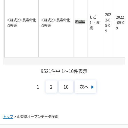
202
しご
2022
＜様式2＞長寿命化
＜様式2＞長寿命化
2-0
と・産
-05-0
点検表
点検表
5-0
業
9
9
9521件中 1～10件表示
次へ
1
2
10
トップ
> 山梨県オープンデータ検索