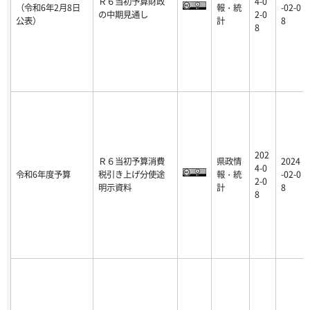
Ｒ６当初予算財政
4-0
（令和6年2月8日
報・統
-02-0
の中期見通し
2-0
公表）
計
8
8
202
Ｒ６当初予算消費
県政情
2024
4-0
令和6年度予算
税引き上げ分使途
報・統
-02-0
2-0
明示資料
計
8
8