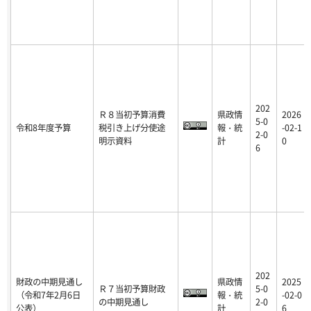
202
Ｒ８当初予算消費
県政情
2026
5-0
令和8年度予算
税引き上げ分使途
報・統
-02-1
2-0
明示資料
計
0
6
202
財政の中期見通し
県政情
2025
Ｒ７当初予算財政
5-0
（令和7年2月6日
報・統
-02-0
の中期見通し
2-0
公表）
計
6