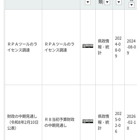
類)
202
県政情
2024
ＲＰＡツールのラ
ＲＰＡツールのラ
4-0
報・統
-08-0
イセンス調達
イセンス調達
8-0
計
9
9
202
財政の中期見通し
県政情
2026
Ｒ８当初予算財政
5-0
（令和8年2月10日
報・統
-02-1
の中期見通し
2-0
公表）
計
0
6