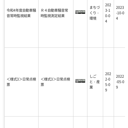
202
まちづ
2023
令和4年度自動車騒
Ｒ４自動車騒音常
3-1
くり・
-10-0
音常時監視結果
時監視測定結果
0-0
環境
4
4
202
しご
2022
＜様式3＞日常点検
＜様式3＞日常点検
2-0
と・産
-05-0
票
票
5-0
業
9
9