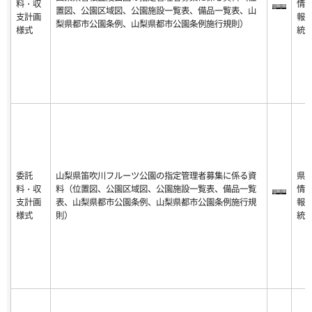
料・収
情
置図、公園区域図、公園施設一覧表、備品一覧表、山
支計画
報
梨県都市公園条例、山梨県都市公園条例施行規則）
様式
統
委託
山梨県笛吹川フルーツ公園の指定管理者募集に係る資
県
料・収
料（位置図、公園区域図、公園施設一覧表、備品一覧
情
支計画
表、山梨県都市公園条例、山梨県都市公園条例施行規
報
様式
則）
統