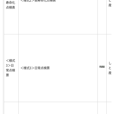
＜様式2＞長寿命化点検表
と
寿命化
産
点検表
＜様式
し
3＞日
＜様式3＞日常点検票
と
常点検
産
票