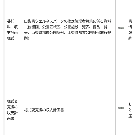
委託
山梨県ウェルネスパークの指定管理者募集に係る資料
県
料・収
（位置図、公園区域図、公園施設一覧表、備品一覧
情
支計画
表、山梨県都市公園条例、山梨県都市公園条例施行規
報
様式
則）
統
様式変
し
更後の
様式変更後の収支計画書
と
収支計
産
画書