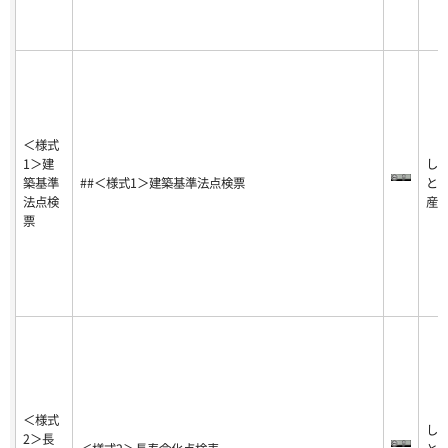
＜様式
1＞建
し
築基準
##＜様式1＞建築基準法点検票
と
法点検
産
票
＜様式
し
2＞長