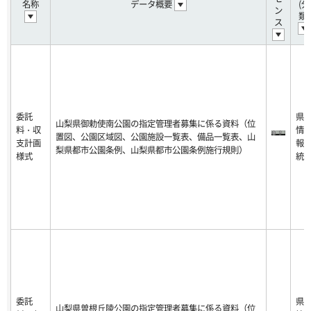
名称
データ概要
(分
ン
類)
ス
委託
県
山梨県御勅使南公園の指定管理者募集に係る資料（位
料・収
情
置図、公園区域図、公園施設一覧表、備品一覧表、山
支計画
報
梨県都市公園条例、山梨県都市公園条例施行規則）
様式
統
委託
県
山梨県曽根丘陵公園の指定管理者募集に係る資料（位