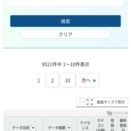
9521件中 1～10件表示
次へ
1
2
10
画面サイズで表示
カテ
登
最終
ライセ
ゴリ
録
更新
データ名称
データ概要
ンス
(分類)
日
日