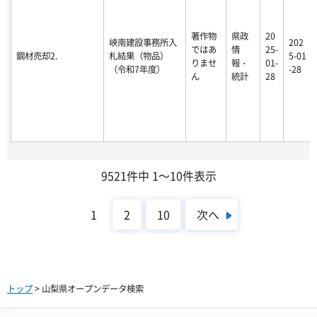
著作物
県政
20
峡南建設事務所入
202
ではあ
情
25-
鋼材売却2.
札結果（物品）
5-01
りませ
報・
01-
（令和7年度）
-28
ん
統計
28
9521件中 1～10件表示
次へ
1
2
10
トップ
> 山梨県オープンデータ検索