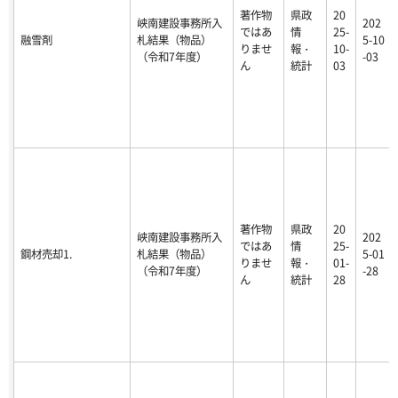
著作物
県政
20
峡南建設事務所入
202
ではあ
情
25-
融雪剤
札結果（物品）
5-10
りませ
報・
10-
（令和7年度）
-03
ん
統計
03
著作物
県政
20
峡南建設事務所入
202
ではあ
情
25-
鋼材売却1.
札結果（物品）
5-01
りませ
報・
01-
（令和7年度）
-28
ん
統計
28