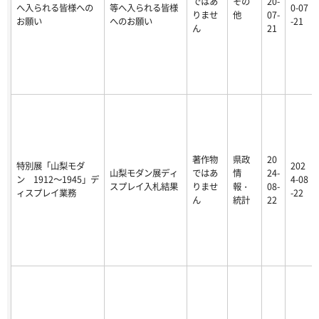
ではあ
その
20-
へ入られる皆様への
等へ入られる皆様
0-07
りませ
他
07-
お願い
へのお願い
-21
ん
21
著作物
県政
20
特別展「山梨モダ
202
山梨モダン展ディ
ではあ
情
24-
ン 1912～1945」デ
4-08
スプレイ入札結果
りませ
報・
08-
ィスプレイ業務
-22
ん
統計
22