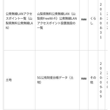
2
0
公衆無線LANアクセ
山梨県無料公衆無線LAN（山
1
2
スポイント一覧（山
梨県FreeWi-Fi）公衆無線LAN
くら
8-
23
梨県無料公衆無線LA
アクセスポイント設置施設の
し
0
07
N）
一覧
8-
2
3
1
2
0
2
2
5G公有財産台帳データ（土
その
0-
20
土地
地）
他
0
09
9-
0
0
9