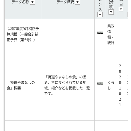
データ名称
データ概要
(分
ン
日
類)
ス
県政
令和7年度9月補正予
情
算規模（一般会計補
報・
正予算（第5号））
統計
2
0
「特選やまなしの食」の品
2
2
「特選やまなしの
名、主に食べられている地
くら
0-
20
食」概要
域、紹介などを掲載した一覧
し
1
10
です。
0-
2
2
1