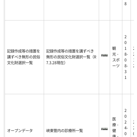
8
2
0
観
1
2
記録作成等の措置を
記録作成等の措置を講ずべき
光・
8-
25
講ずべき無形の民俗
無形の民俗文化財選択一覧（R
スポ
0
12
文化財選択一覧
7.3.28現在）
ーツ
8-
2
3
1
2
0
医
2
2
療・
4-
24
オープンデータ
峡東管内の診療所一覧
健
0
02
康・