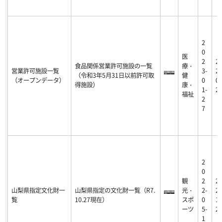
2
0
医
2
2
食品関係営業許可施設の一覧
療・
営業許可施設一覧
3-
26
（令和3年5月31日以前許可取
健
（オープンデータ）
0
01
得施設）
康・
1-
2
福祉
2
7
2
0
観
2
2
山梨県指定文化財一
山梨県指定の文化財一覧（R7.
光・
2-
25
覧
10.27現在）
スポ
0
12
ーツ
5-
2
1