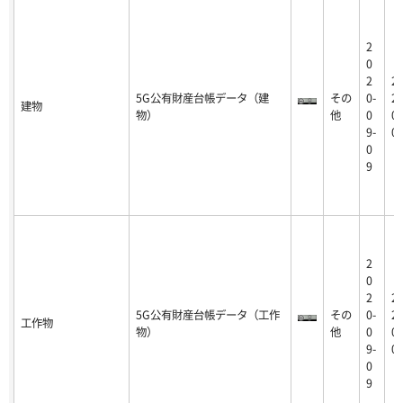
2
0
2
2
5G公有財産台帳データ（建
その
0-
20
建物
物）
他
0
09
9-
0
0
9
2
0
2
2
5G公有財産台帳データ（工作
その
0-
20
工作物
物）
他
0
09
9-
0
0
9