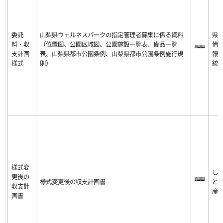
委託
山梨県ウェルネスパークの指定管理者募集に係る資料
県
料・収
（位置図、公園区域図、公園施設一覧表、備品一覧
情
支計画
表、山梨県都市公園条例、山梨県都市公園条例施行規
報
様式
則）
統
様式変
し
更後の
様式変更後の収支計画書
と
収支計
産
画書