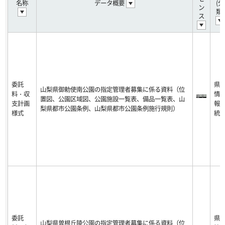
名称
データ概要
(分
ン
類)
ス
委託
県
山梨県御勅使南公園の指定管理者募集に係る資料（位
料・収
情
置図、公園区域図、公園施設一覧表、備品一覧表、山
支計画
報
梨県都市公園条例、山梨県都市公園条例施行規則）
様式
統
委託
県
山梨県曽根丘陵公園の指定管理者募集に係る資料（位