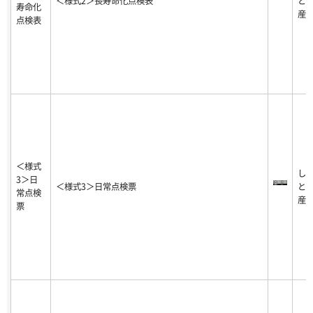
＜様式2＞長寿命化点検表
と
寿命化
産
点検表
＜様式
し
3＞日
＜様式3＞日常点検票
と
常点検
産
票