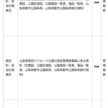
料・収
情
置図、公園区域図、公園施設一覧表、備品一覧表、山
支計画
報
梨県都市公園条例、山梨県都市公園条例施行規則）
様式
統
委託
山梨県笛吹川フルーツ公園の指定管理者募集に係る資
県
料・収
料（位置図、公園区域図、公園施設一覧表、備品一覧
情
支計画
表、山梨県都市公園条例、山梨県都市公園条例施行規
報
様式
則）
統