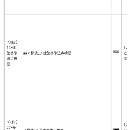
＜様式
1＞建
し
築基準
##＜様式1＞建築基準法点検票
と
法点検
産
票
＜様式
し
2＞長