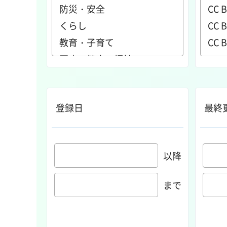
登録日
最終
以降
まで