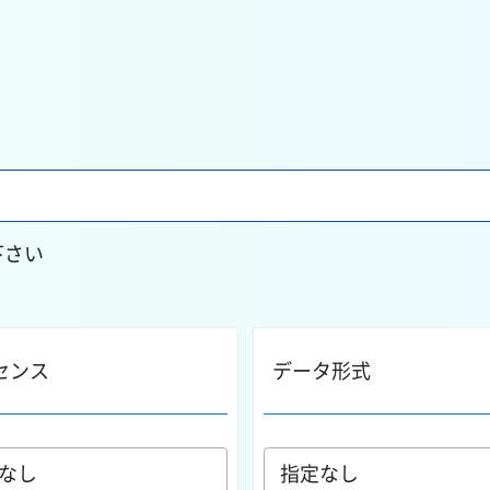
下さい
センス
データ形式