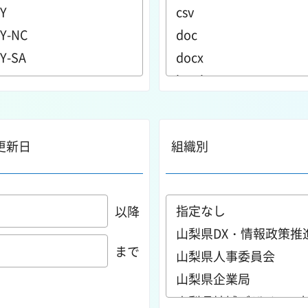
更新日
組織別
以降
まで