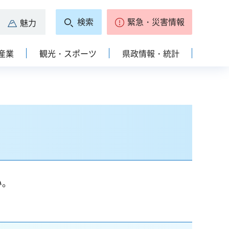
検索
緊急・災害情報
魅力
産業
観光・スポーツ
県政情報・統計
い。