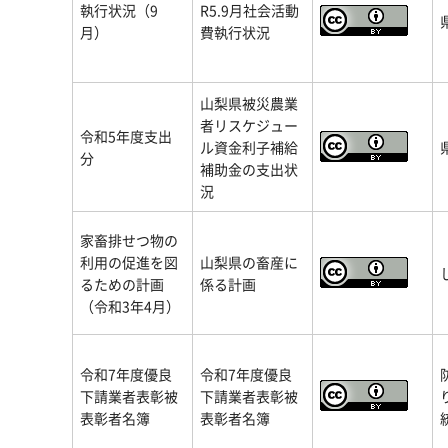
執行状況（9
R5.9月社会活動
月）
費執行状況
山梨県被災農業
者リスケジュー
令和5年度支出
ル資金利子補給
分
補助金の支出状
況
家畜排せつ物の
利用の促進を図
山梨県の畜産に
るための計画
係る計画
（令和3年4月）
令和7年度優良
令和7年度優良
下請業者表彰被
下請業者表彰被
表彰者名簿
表彰者名簿