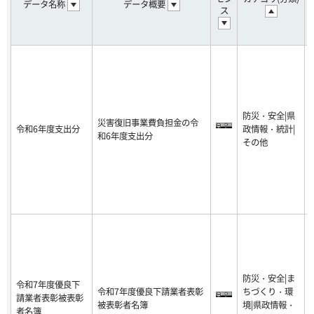
データ名称
データ概要
ス
防災・安全|県
災害復旧事業費負担金の令
令和6年度支出分
政情報・統計|
-
和6年度支出分
その他
6
防災・安全|ま
令和7年度優良下
令和7年度優良下請業者表彰
ちづくり・環
請業者表彰被表彰
-
被表彰者名簿
境|県政情報・
者名簿
1