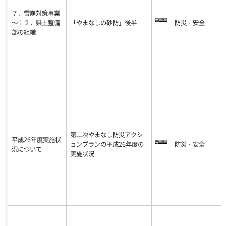
７．雪崩対策事業
～１２．県土整備
「やまなしの砂防」後半
防災・安全
-
部の組織
8
第二次やまなし防災アクシ
平成26年度実施状
ョンプランの平成26年度の
防災・安全
-
況について
実施状況
8