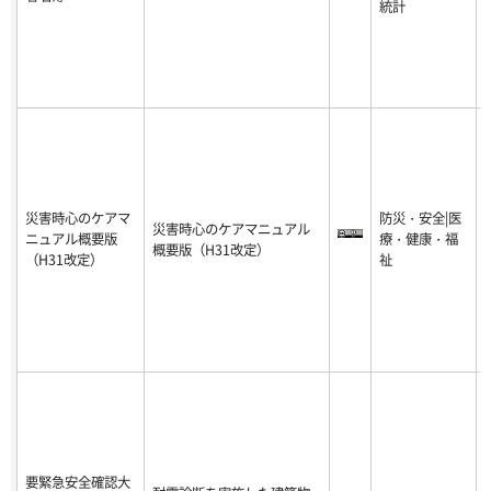
統計
災害時心のケアマ
防災・安全|医
災害時心のケアマニュアル
ニュアル概要版
療・健康・福
-
概要版（H31改定）
（H31改定）
祉
1
要緊急安全確認大