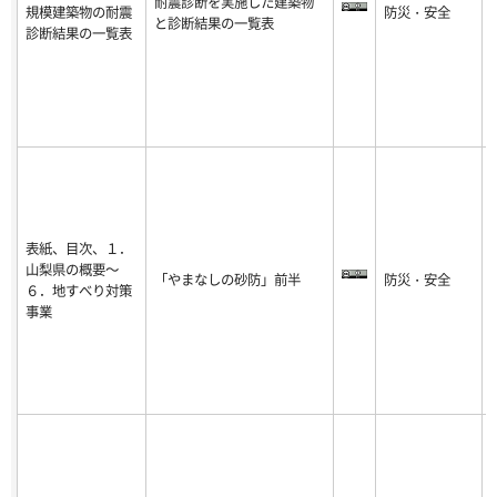
耐震診断を実施した建築物
規模建築物の耐震
防災・安全
-
と診断結果の一覧表
診断結果の一覧表
8
表紙、目次、１．
山梨県の概要～
「やまなしの砂防」前半
防災・安全
-
６．地すべり対策
8
事業