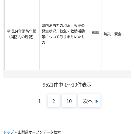
県内消防力の現況、火災の
平成24年消防年報
発生状況、救急・救助活動
防災・安全
-
（消防力の現況）
等について取りまとめたも
8
の
9521件中 1～10件表示
次へ
1
2
10
トップ
> 山梨県オープンデータ検索