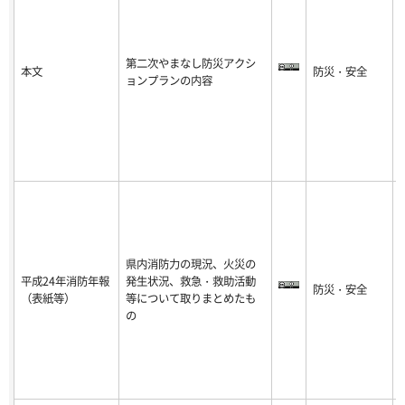
第二次やまなし防災アクシ
本文
防災・安全
-
ョンプランの内容
8
県内消防力の現況、火災の
平成24年消防年報
発生状況、救急・救助活動
防災・安全
-
（表紙等）
等について取りまとめたも
8
の