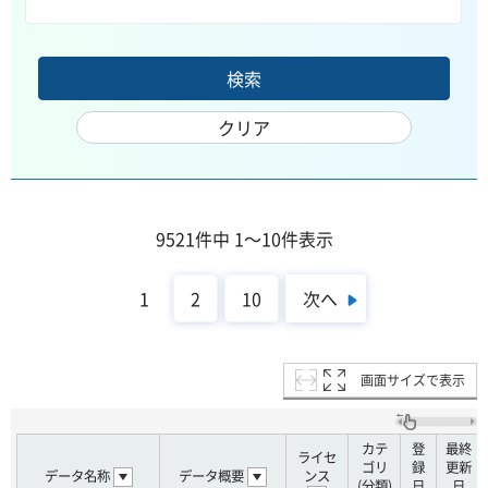
9521件中 1～10件表示
次へ
1
2
10
画面サイズで表示
カテ
登
最終
ライセ
ゴリ
録
更新
データ名称
データ概要
ンス
(分類)
日
日