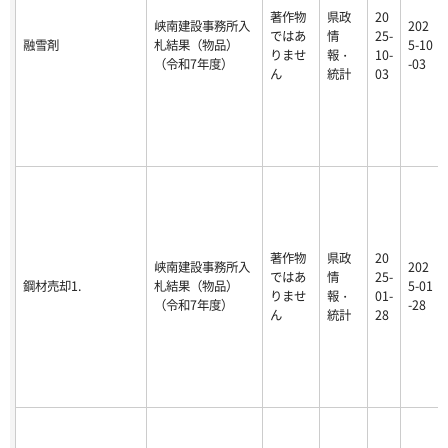
著作物
県政
20
峡南建設事務所入
202
ではあ
情
25-
融雪剤
札結果（物品）
5-10
りませ
報・
10-
（令和7年度）
-03
ん
統計
03
著作物
県政
20
峡南建設事務所入
202
ではあ
情
25-
鋼材売却1.
札結果（物品）
5-01
りませ
報・
01-
（令和7年度）
-28
ん
統計
28