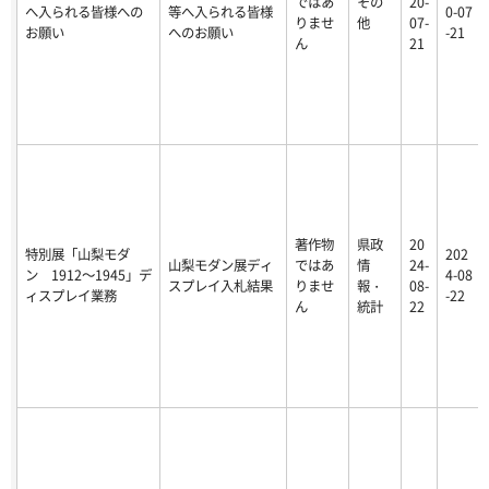
ではあ
その
20-
へ入られる皆様への
等へ入られる皆様
0-07
りませ
他
07-
お願い
へのお願い
-21
ん
21
著作物
県政
20
特別展「山梨モダ
202
山梨モダン展ディ
ではあ
情
24-
ン 1912～1945」デ
4-08
スプレイ入札結果
りませ
報・
08-
ィスプレイ業務
-22
ん
統計
22