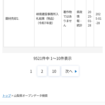
著作物
県政
20
峡南建設事務所入
202
ではあ
情
25-
鋼材売却2.
札結果（物品）
5-01
りませ
報・
01-
（令和7年度）
-28
ん
統計
28
9521件中 1～10件表示
次へ
1
2
10
トップ
> 山梨県オープンデータ検索