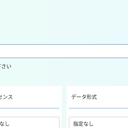
下さい
センス
データ形式