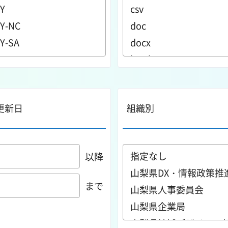
更新日
組織別
以降
まで