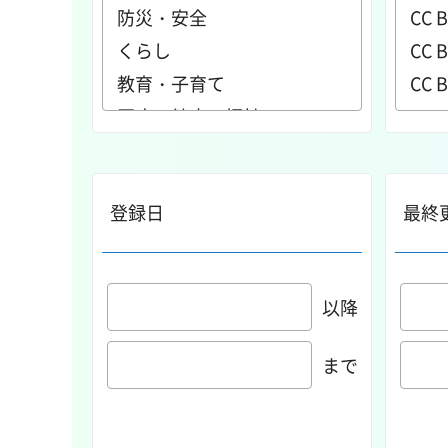
登録日
最終
以降
まで