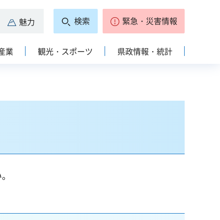
検索
緊急・災害情報
魅力
産業
観光・スポーツ
県政情報・統計
い。