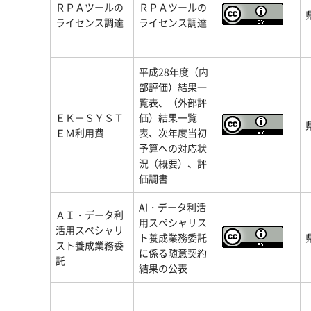
ＲＰＡツールの
ＲＰＡツールの
ライセンス調達
ライセンス調達
平成28年度（内
部評価）結果一
覧表、（外部評
ＥＫ－ＳＹＳＴ
価）結果一覧
ＥＭ利用費
表、次年度当初
予算への対応状
況（概要）、評
価調書
AI・データ利活
ＡＩ・データ利
用スペシャリス
活用スペシャリ
ト養成業務委託
スト養成業務委
に係る随意契約
託
結果の公表