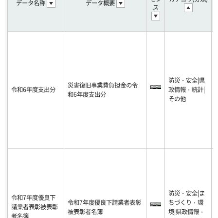
データ名称
データ概要
ス
防災・安全|県
災害復旧事業費負担金の令
令和6年度支出分
政情報・統計|
-
和6年度支出分
その他
6
防災・安全|ま
令和7年度優良下
令和7年度優良下請業者表彰
ちづくり・環
請業者表彰被表彰
-
被表彰者名簿
境|県政情報・
者名簿
1