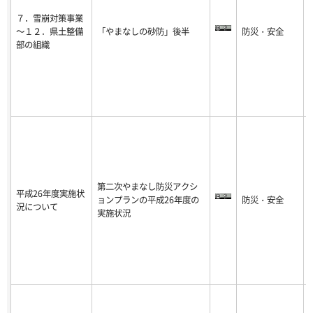
７．雪崩対策事業
～１２．県土整備
「やまなしの砂防」後半
防災・安全
-
部の組織
8
第二次やまなし防災アクシ
平成26年度実施状
ョンプランの平成26年度の
防災・安全
-
況について
実施状況
8