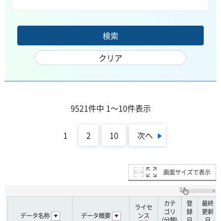
9521件中 1～10件表示
次へ
1
2
10
画面サイズで表示
カテ
登
最終
ライセ
ゴリ
録
更新
データ名称
データ概要
ンス
(分類)
日
日