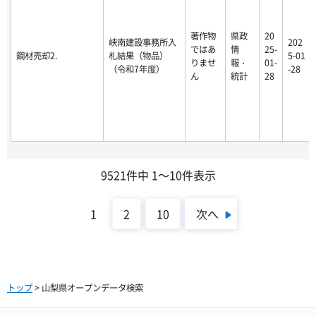
著作物
県政
20
峡南建設事務所入
202
ではあ
情
25-
鋼材売却2.
札結果（物品）
5-01
りませ
報・
01-
（令和7年度）
-28
ん
統計
28
9521件中 1～10件表示
次へ
1
2
10
トップ
> 山梨県オープンデータ検索