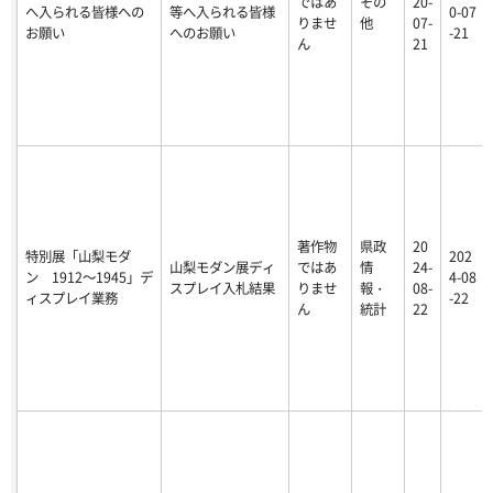
ではあ
その
20-
へ入られる皆様への
等へ入られる皆様
0-07
りませ
他
07-
お願い
へのお願い
-21
ん
21
著作物
県政
20
特別展「山梨モダ
202
山梨モダン展ディ
ではあ
情
24-
ン 1912～1945」デ
4-08
スプレイ入札結果
りませ
報・
08-
ィスプレイ業務
-22
ん
統計
22