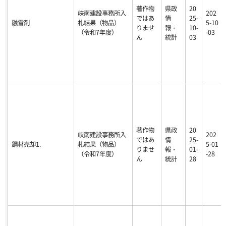
著作物
県政
20
峡南建設事務所入
202
ではあ
情
25-
融雪剤
札結果（物品）
5-10
りませ
報・
10-
（令和7年度）
-03
ん
統計
03
著作物
県政
20
峡南建設事務所入
202
ではあ
情
25-
鋼材売却1.
札結果（物品）
5-01
りませ
報・
01-
（令和7年度）
-28
ん
統計
28