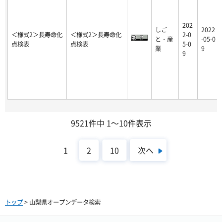
202
しご
2022
＜様式2＞長寿命化
＜様式2＞長寿命化
2-0
と・産
-05-0
点検表
点検表
5-0
業
9
9
9521件中 1～10件表示
次へ
1
2
10
トップ
> 山梨県オープンデータ検索