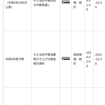
Ｒ６当初予算財政
4-0
（令和6年2月8日
報・統
-02-0
の中期見通し
2-0
公表）
計
8
8
202
Ｒ６当初予算消費
県政情
2024
4-0
令和6年度予算
税引き上げ分使途
報・統
-02-0
2-0
明示資料
計
8
8