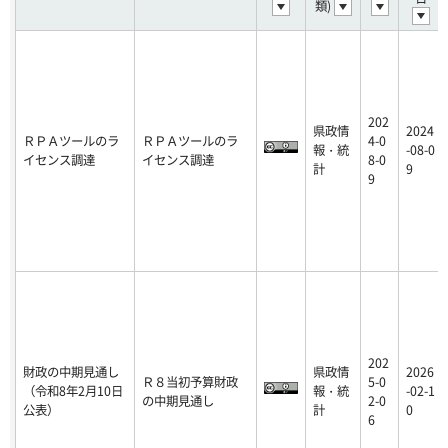
類)
202
県政情
2024
ＲＰＡツールのラ
ＲＰＡツールのラ
4-0
報・統
-08-0
イセンス調達
イセンス調達
8-0
計
9
9
202
財政の中期見通し
県政情
2026
Ｒ８当初予算財政
5-0
（令和8年2月10日
報・統
-02-1
の中期見通し
2-0
公表）
計
0
6