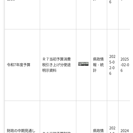
6
202
Ｒ７当初予算消費
県政情
2025
5-0
令和7年度予算
税引き上げ分使途
報・統
-02-0
2-0
明示資料
計
6
6
202
財政の中期見通し
県政情
2024