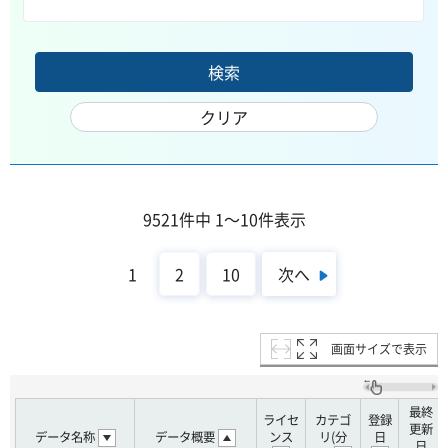
9521件中 1～10件表示
次へ
1
2
10
画面サイズで表示
最終
ライセ
カテゴ
登録
更新
データ名称
データ概要
ンス
リ(分
日
日