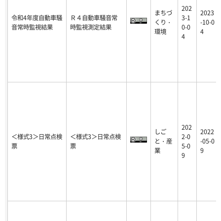
202
まちづ
2023
令和4年度自動車騒
Ｒ４自動車騒音常
3-1
くり・
-10-0
音常時監視結果
時監視測定結果
0-0
環境
4
4
202
しご
2022
＜様式3＞日常点検
＜様式3＞日常点検
2-0
と・産
-05-0
票
票
5-0
業
9
9