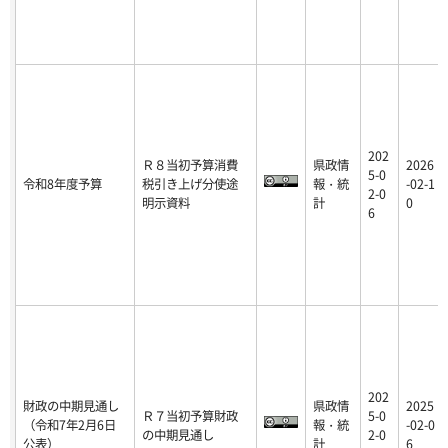
202
Ｒ８当初予算消費
県政情
2026
5-0
令和8年度予算
税引き上げ分使途
報・統
-02-1
2-0
明示資料
計
0
6
202
財政の中期見通し
県政情
2025
Ｒ７当初予算財政
5-0
（令和7年2月6日
報・統
-02-0
の中期見通し
2-0
公表）
計
6