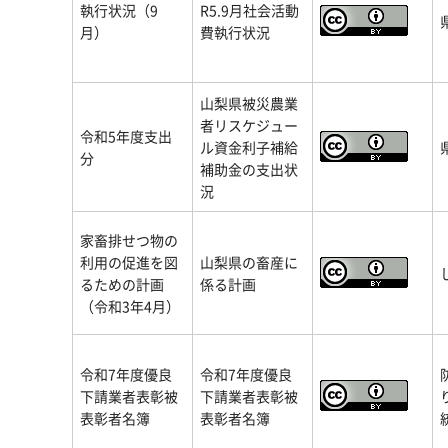
執行状況（9
R5.9月社会活動
月）
費執行状況
山梨県被災農業
者リスケジュー
令和5年度支出
ル資金利子補給
分
補助金の支出状
況
家畜排せつ物の
利用の促進を図
山梨県の畜産に
るための計画
係る計画
（令和3年4月）
令和7年度優良
令和7年度優良
下請業者表彰被
下請業者表彰被
表彰者名簿
表彰者名簿