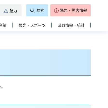
検索
緊急・災害情報
魅力
産業
観光・スポーツ
県政情報・統計
い。