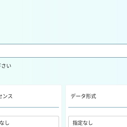
下さい
センス
データ形式