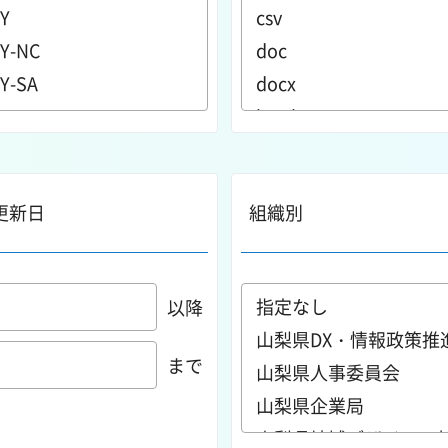
更新日
組織別
以降
まで