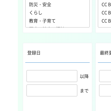
登録日
最終
以降
まで