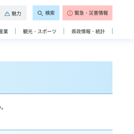
検索
緊急・災害情報
魅力
産業
観光・スポーツ
県政情報・統計
い。