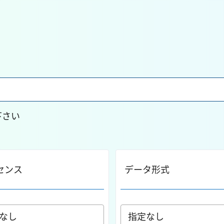
下さい
センス
データ形式