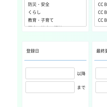
登録日
最終
以降
まで