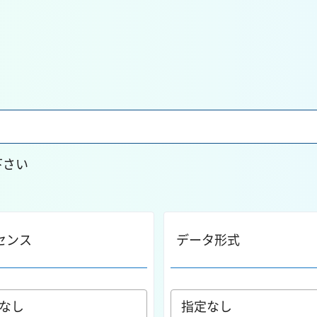
下さい
センス
データ形式