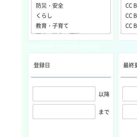
登録日
最終
以降
まで