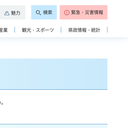
検索
緊急・災害情報
魅力
産業
観光・スポーツ
県政情報・統計
い。