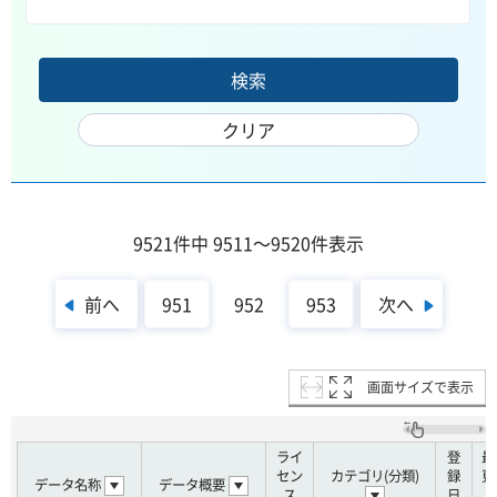
9521件中 9511～9520件表示
前へ
次へ
951
952
953
画面サイズで表示
ライ
登
最
セン
カテゴリ(分類)
録
更
データ名称
データ概要
ス
日