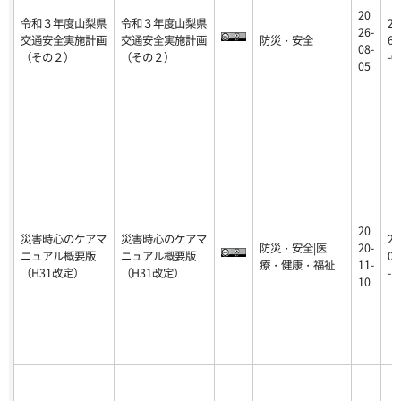
20
令和３年度山梨県
令和３年度山梨県
20
26-
交通安全実施計画
交通安全実施計画
防災・安全
6-
08-
（その２）
（その２）
-0
05
20
災害時心のケアマ
災害時心のケアマ
20
防災・安全|医
20-
ニュアル概要版
ニュアル概要版
0-
療・健康・福祉
11-
（H31改定）
（H31改定）
-1
10