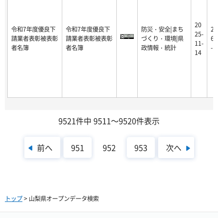
20
令和7年度優良下
令和7年度優良下
防災・安全|まち
20
25-
請業者表彰被表彰
請業者表彰被表彰
づくり・環境|県
6-
11-
者名簿
者名簿
政情報・統計
-1
14
9521件中 9511～9520件表示
前へ
次へ
951
952
953
トップ
> 山梨県オープンデータ検索