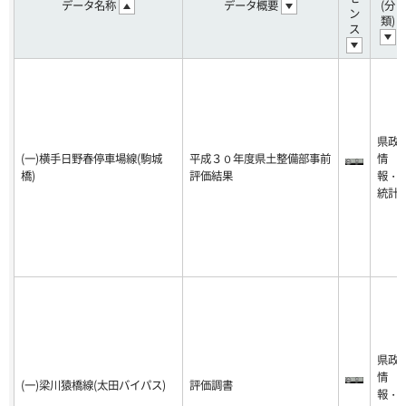
データ名称
データ概要
(分
ン
類)
ス
県政
(一)横手日野春停車場線(駒城
平成３０年度県土整備部事前
情
橋)
評価結果
報・
統計
県政
情
(一)梁川猿橋線(太田バイパス)
評価調書
報・