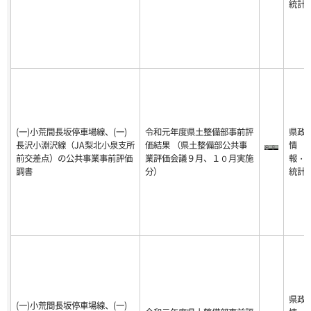
統計
(一)小荒間長坂停車場線、(一)
令和元年度県土整備部事前評
県政
長沢小淵沢線（JA梨北小泉支所
価結果 （県土整備部公共事
情
前交差点）の公共事業事前評価
業評価会議９月、１０月実施
報・
調書
分）
統計
県政
(一)小荒間長坂停車場線、(一)