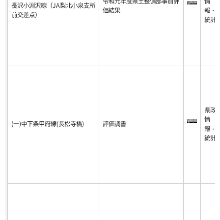
令和元年度県土整備部事前評
情
長沢小淵沢線（JA梨北小泉支所
価結果
報・
前交差点）
統計
県政
情
(一)中下条甲府線(長松寺橋)
評価調書
報・
統計