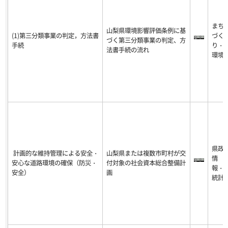
まち
山梨県環境影響評価条例に基
(1)第三分類事業の判定，方法書
づく
づく第三分類事業の判定、方
手続
り・
法書手続の流れ
環境
県政
計画的な維持管理による安全・
山梨県または複数市町村が交
情
安心な道路環境の確保（防災・
付対象の社会資本総合整備計
報・
安全）
画
統計