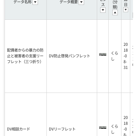
データ名称
データ概要
(分
ス
日
類)
20
2
配偶者からの暴力の防
18
くら
18
止と被害者の支援リー
DV防止啓発パンフレット
-0
し
11
フレット（三つ折り）
8-
0
31
20
2
18
くら
25
DV相談カード
DVリーフレット
-0
し
07
8-