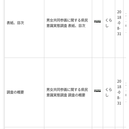
20
2
18
男女共同参画に関する県民
くら
16
表紙、目次
-0
意識実態調査 表紙、目次
し
02
8-
1
31
20
2
18
男女共同参画に関する県民
くら
16
調査の概要
-0
意識実態調査 調査の概要
し
02
8-
1
31