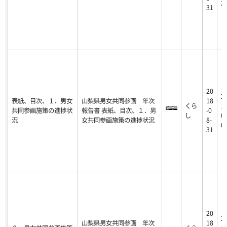
2
31
20
2
表紙、目次、１．男女
山梨県男女共同参画 年次
18
くら
19
共同参画施策の進捗状
報告書 表紙、目次、１．男
-0
し
09
況
女共同参画施策の進捗状況
8-
0
31
20
2
山梨県男女共同参画 年次
18