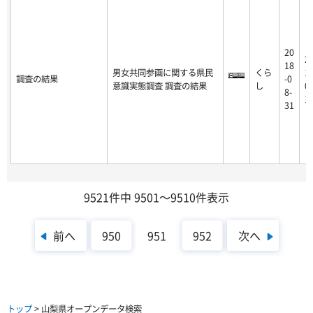
20
2
18
男女共同参画に関する県民
くら
16
調査の結果
-0
意識実態調査 調査の結果
し
02
8-
1
31
9521件中 9501～9510件表示
前へ
次へ
950
951
952
トップ
> 山梨県オープンデータ検索