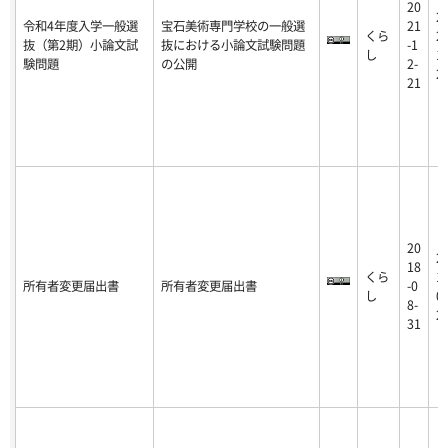
20
2
令和4年度入学一般選
宝石美術専門学校の一般選
21
くら
21
抜（第2期）小論文試
抜における小論文試験問題
-1
し
12
験問題
の公開
2-
2
21
20
2
18
くら
19
所有者変更届出書
所有者変更届出書
-0
し
05
8-
2
31