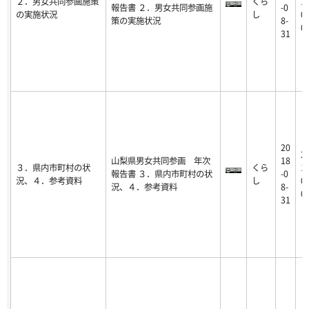
２．男女共同参画施策
くら
19
報告書 ２．男女共同参画施
-0
の実施状況
し
09
策の実施状況
8-
0
31
20
2
山梨県男女共同参画 年次
18
３．県内市町村の状
くら
19
報告書 ３．県内市町村の状
-0
況、４．参考資料
し
09
況、４．参考資料
8-
0
31