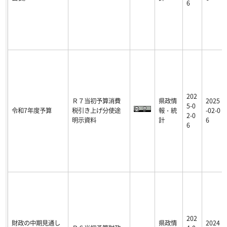
6
202
Ｒ７当初予算消費
県政情
2025
5-0
令和7年度予算
税引き上げ分使途
報・統
-02-0
2-0
明示資料
計
6
6
202
財政の中期見通し
県政情
2024