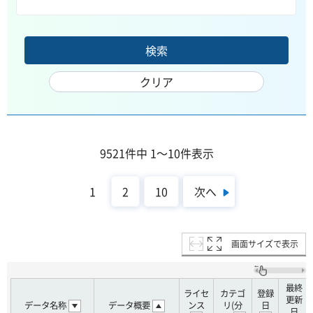
9521件中 1～10件表示
次へ
1
2
10
画面サイズで表示
最終
ライセ
カテゴ
登録
更新
データ名称
データ概要
ンス
リ(分
日
日