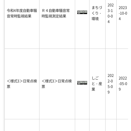
202
まちづ
2023
令和4年度自動車騒
Ｒ４自動車騒音常
3-1
くり・
-10-0
音常時監視結果
時監視測定結果
0-0
環境
4
4
202
しご
2022
＜様式3＞日常点検
＜様式3＞日常点検
2-0
と・産
-05-0
票
票
5-0
業
9
9