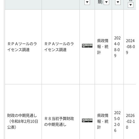
類)
202
県政情
2024
ＲＰＡツールのラ
ＲＰＡツールのラ
4-0
報・統
-08-0
イセンス調達
イセンス調達
8-0
計
9
9
202
財政の中期見通し
県政情
2026
Ｒ８当初予算財政
5-0
（令和8年2月10日
報・統
-02-1
の中期見通し
2-0
公表）
計
0
6