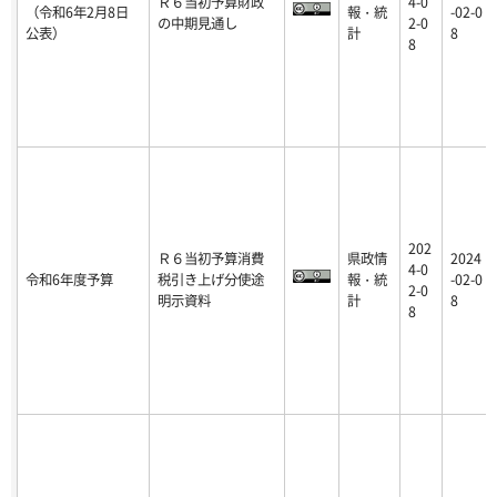
Ｒ６当初予算財政
4-0
（令和6年2月8日
報・統
-02-0
の中期見通し
2-0
公表）
計
8
8
202
Ｒ６当初予算消費
県政情
2024
4-0
令和6年度予算
税引き上げ分使途
報・統
-02-0
2-0
明示資料
計
8
8