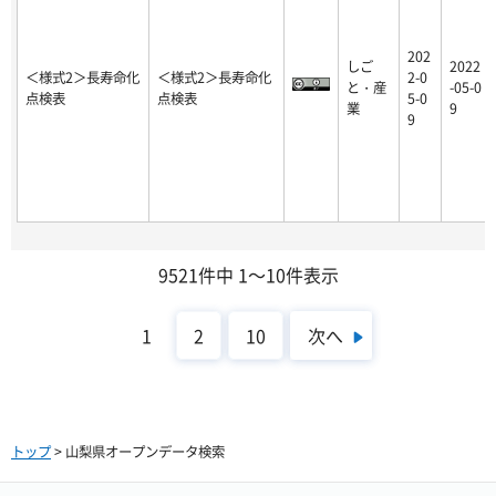
202
しご
2022
＜様式2＞長寿命化
＜様式2＞長寿命化
2-0
と・産
-05-0
点検表
点検表
5-0
業
9
9
9521件中 1～10件表示
次へ
1
2
10
トップ
> 山梨県オープンデータ検索