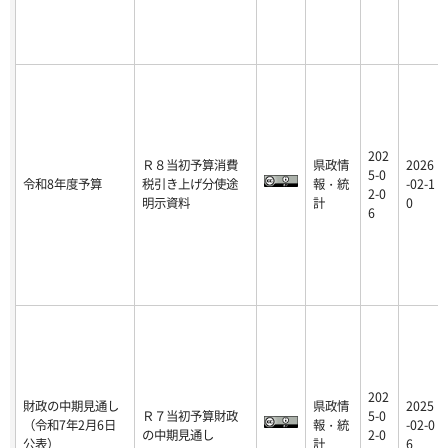
202
Ｒ８当初予算消費
県政情
2026
5-0
令和8年度予算
税引き上げ分使途
報・統
-02-1
2-0
明示資料
計
0
6
202
財政の中期見通し
県政情
2025
Ｒ７当初予算財政
5-0
（令和7年2月6日
報・統
-02-0
の中期見通し
2-0
公表）
計
6