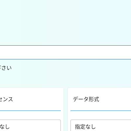
下さい
センス
データ形式