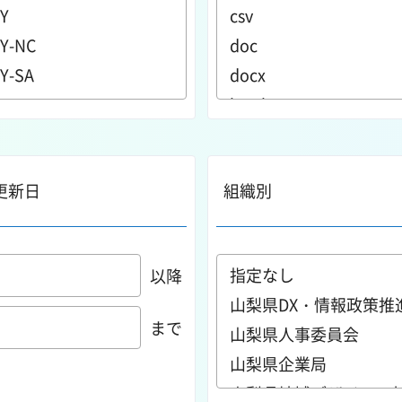
更新日
組織別
以降
まで