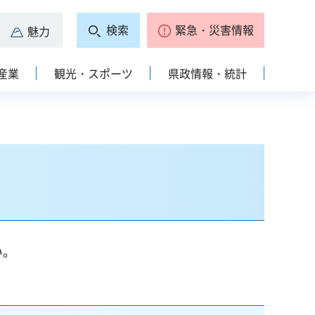
検索
緊急・災害情報
魅力
産業
観光・スポーツ
県政情報・統計
い。