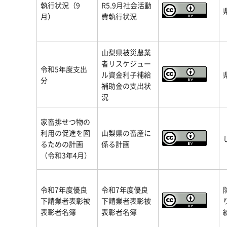
執行状況（9
R5.9月社会活動
月）
費執行状況
山梨県被災農業
者リスケジュー
令和5年度支出
ル資金利子補給
分
補助金の支出状
況
家畜排せつ物の
利用の促進を図
山梨県の畜産に
るための計画
係る計画
（令和3年4月）
令和7年度優良
令和7年度優良
下請業者表彰被
下請業者表彰被
表彰者名簿
表彰者名簿